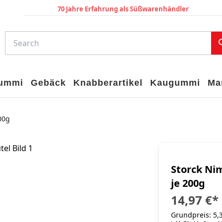
70 Jahre Erfahrung als Süßwarenhändler
gummi
Gebäck
Knabberartikel
Kaugummi
Ma
00g
Storck Ni
je 200g
14,97 €
*
Grundpreis: 5,3