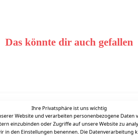
Das könnte dir auch gefallen
Ihre Privatsphäre ist uns wichtig
Unternehmen
Zahlarten
serer Website und verarbeiten personenbezogene Daten vo
Bewertung
etern einzubinden oder Zugriffe auf unsere Website zu anal
Kontakt
e wir in den Einstellungen benennen. Die Datenverarbeitung 
Wir über uns