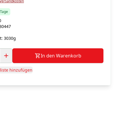
Versandkosten
5 Tage
0
80447
t:
3030g
In den Warenkorb
iste hinzufügen