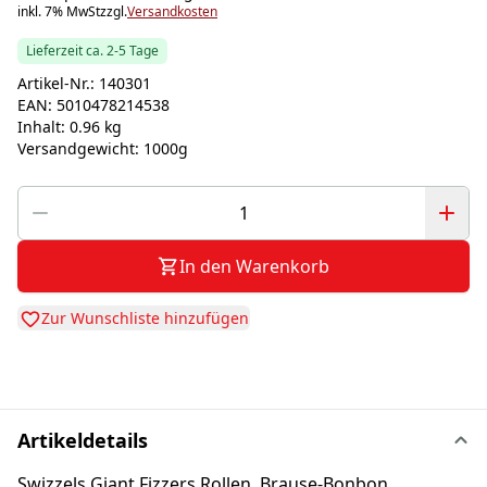
inkl. 7% MwSt
zzgl.
Versandkosten
Lieferzeit ca. 2-5 Tage
Artikel-Nr.:
140301
EAN:
5010478214538
Inhalt:
0.96 kg
Versandgewicht:
1000g
In den Warenkorb
Zur Wunschliste hinzufügen
Artikeldetails
Swizzels Giant Fizzers Rollen, Brause-Bonbon