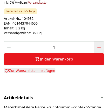
inkl. 7% MwSt
zzgl.
Versandkosten
Lieferzeit ca. 3-5 Tage
Artikel-Nr.:
104932
EAN:
4014437044656
Inhalt:
3.2 kg
Versandgewicht:
3600g
In den Warenkorb
Zur Wunschliste hinzufügen
Artikeldetails
Meterkabel Very Berry, Fruchtgummi-Konfekt-Stange