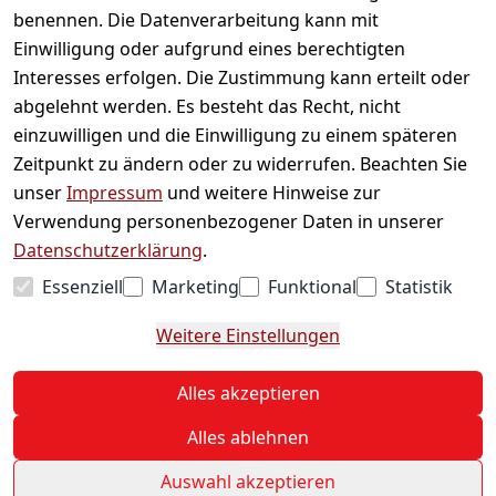
Informationen
benennen. Die Datenverarbeitung kann mit
Einwilligung oder aufgrund eines berechtigten
Mein Konto
Interesses erfolgen. Die Zustimmung kann erteilt oder
abgelehnt werden. Es besteht das Recht, nicht
einzuwilligen und die Einwilligung zu einem späteren
Vertrag widerrufen
Zeitpunkt zu ändern oder zu widerrufen. Beachten Sie
Unternehmen
unser
Impressum
und weitere Hinweise zur
Verwendung personenbezogener Daten in unserer
Zahlarten
Datenschutzerklärung
.
Essenziell
Marketing
Funktional
Statistik
Versanddienstleister
Weitere Einstellungen
© 2026 Sweets Online
Alles akzeptieren
* Alle Preise inkl. ges. MwSt. zzgl.
Versand
Alles ablehnen
Auswahl akzeptieren