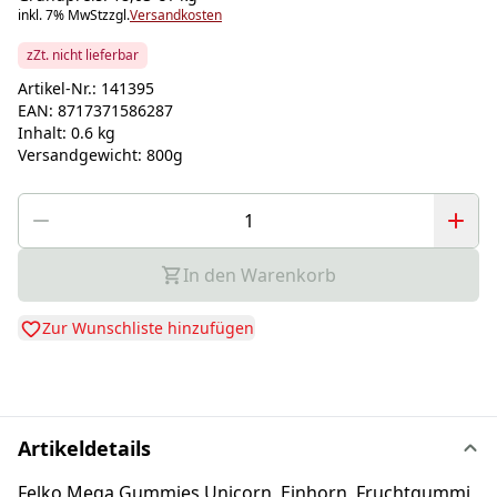
inkl. 7% MwSt
zzgl.
Versandkosten
zZt. nicht lieferbar
Artikel-Nr.:
141395
EAN:
8717371586287
Inhalt:
0.6 kg
Versandgewicht:
800g
In den Warenkorb
Zur Wunschliste hinzufügen
Artikeldetails
Felko Mega Gummies Unicorn, Einhorn, Fruchtgummi