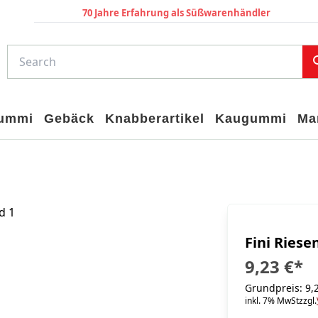
70 Jahre Erfahrung als Süßwarenhändler
gummi
Gebäck
Knabberartikel
Kaugummi
Ma
Fini Ries
9,23 €
*
Grundpreis: 9,2
inkl. 7% MwSt
zzgl.