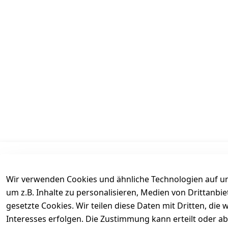
Informationen
Mein Konto
Wir verwenden Cookies und ähnliche Technologien auf un
AGB
Kasse
um z.B. Inhalte zu personalisieren, Medien von Drittanbi
Datenschutz
Login
gesetzte Cookies. Wir teilen diese Daten mit Dritten, di
Versand
Warenkorb
Interesses erfolgen. Die Zustimmung kann erteilt oder ab
Widerrufsrecht
Wunschliste