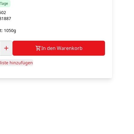
5 Tage
502
81887
t:
1050g
In den Warenkorb
iste hinzufügen