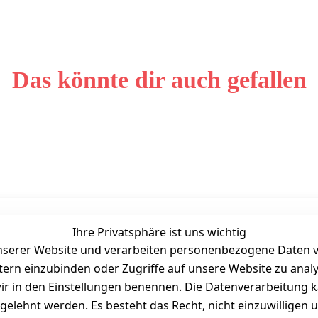
Das könnte dir auch gefallen
Ihre Privatsphäre ist uns wichtig
Unternehmen
Zahlarten
serer Website und verarbeiten personenbezogene Daten vo
Bewertung
etern einzubinden oder Zugriffe auf unsere Website zu anal
Kontakt
e wir in den Einstellungen benennen. Die Datenverarbeitung 
Wir über uns
gelehnt werden. Es besteht das Recht, nicht einzuwilligen 
Süßigkeitenblog