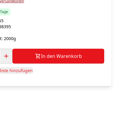
Versandkosten
5 Tage
55
38395
t:
2000g
In den Warenkorb
iste hinzufügen