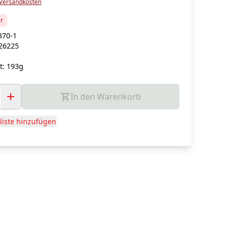
Versandkosten
ar
870-1
26225
g
t:
193g
In den Warenkorb
iste hinzufügen