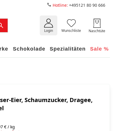
Hotline:
+495121 80 90 666
Login
Wunschliste
Naschtüte
rke
Schokolade
Spezialitäten
Sale %
ser-Eier, Schaumzucker, Dragee,
el
7 € / kg