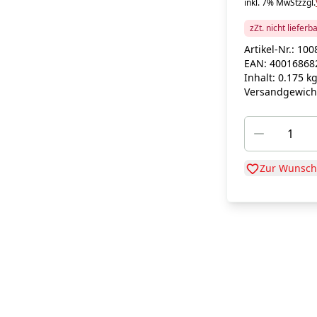
inkl. 7% MwSt
zzgl.
zZt. nicht lieferb
Artikel-Nr.:
100
EAN:
40016868
Inhalt:
0.175 k
Versandgewich
Zur Wunschl