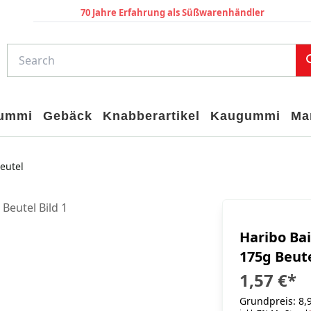
70 Jahre Erfahrung als Süßwarenhändler
gummi
Gebäck
Knabberartikel
Kaugummi
Ma
eutel
Haribo Bai
175g Beut
1,57 €
*
Grundpreis: 8,9