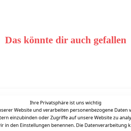
Das könnte dir auch gefallen
Ihre Privatsphäre ist uns wichtig
Unternehmen
Zahlarten
serer Website und verarbeiten personenbezogene Daten vo
Bewertung
etern einzubinden oder Zugriffe auf unsere Website zu anal
Kontakt
e wir in den Einstellungen benennen. Die Datenverarbeitung 
Wir über uns