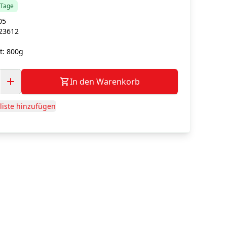
5 Tage
05
23612
g
t:
800g
In den Warenkorb
iste hinzufügen