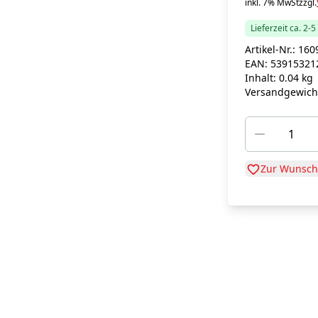
inkl. 7% MwSt
zzgl.
Lieferzeit ca. 2-
Artikel-Nr.:
160
EAN:
53915321
Inhalt:
0.04 kg
Versandgewich
Zur Wunschl