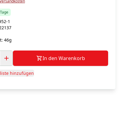
Versandkosten
5 Tage
952-1
22137
t:
46g
In den Warenkorb
iste hinzufügen