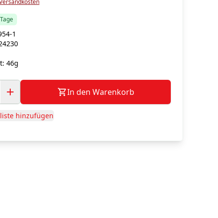
Versandkosten
5 Tage
954-1
24230
t:
46g
In den Warenkorb
iste hinzufügen