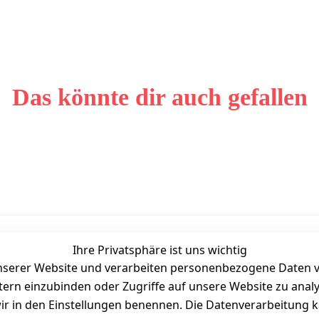
Das könnte dir auch gefallen
Ihre Privatsphäre ist uns wichtig
Unternehmen
Zahlarten
serer Website und verarbeiten personenbezogene Daten vo
Bewertung
etern einzubinden oder Zugriffe auf unsere Website zu anal
Kontakt
e wir in den Einstellungen benennen. Die Datenverarbeitung 
Wir über uns