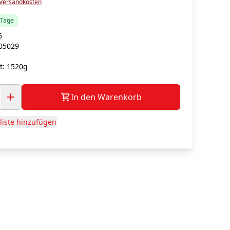
Versandkosten
5 Tage
5
05029
t:
1520g
In den Warenkorb
iste hinzufügen