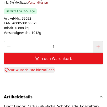
inkl. 7% MwSt
zzgl.
Versandkosten
Lieferzeit ca. 2-5 Tage
Artikel-Nr.:
33632
EAN:
4000539103575
Inhalt:
0.888 kg
Versandgewicht:
1012g
In den Warenkorb
Zur Wunschliste hinzufügen
Artikeldetails
Lindt Lindor Dark 60% Sticks, Schokolade, Edelbitter-