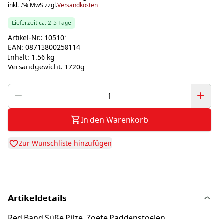
inkl. 7% MwSt
zzgl.
Versandkosten
Lieferzeit ca. 2-5 Tage
Artikel-Nr.:
105101
EAN:
08713800258114
Inhalt:
1.56 kg
Versandgewicht:
1720g
In den Warenkorb
Zur Wunschliste hinzufügen
Artikeldetails
Red Band Süße Pilze, Zoete Paddenstoelen