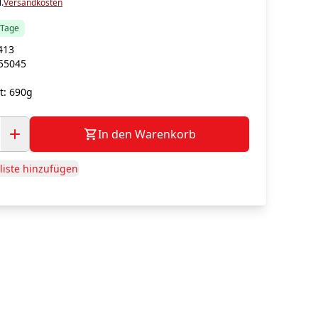
.
Versandkosten
5 Tage
413
55045
g
t:
690g
In den Warenkorb
iste hinzufügen