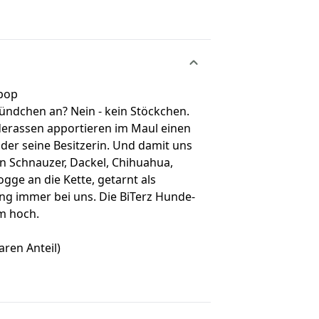
ipop
ündchen an? Nein - kein Stöckchen.
derassen apportieren im Maul einen
oder seine Besitzerin. Und damit uns
en Schnauzer, Dackel, Chihuahua,
ogge an die Kette, getarnt als
ing immer bei uns. Die BiTerz Hunde-
cm hoch.
aren Anteil)