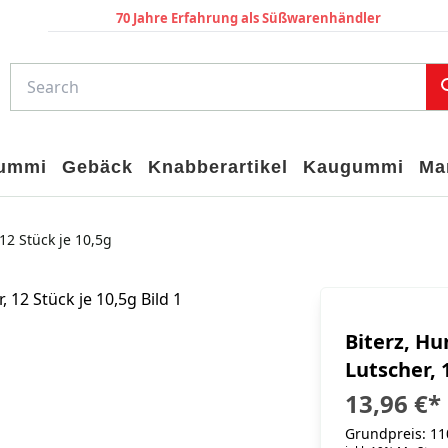
70 Jahre Erfahrung als Süßwarenhändler
gummi
Gebäck
Knabberartikel
Kaugummi
Ma
12 Stück je 10,5g
Biterz, Hu
Lutscher, 
13,96 €
*
Grundpreis: 110