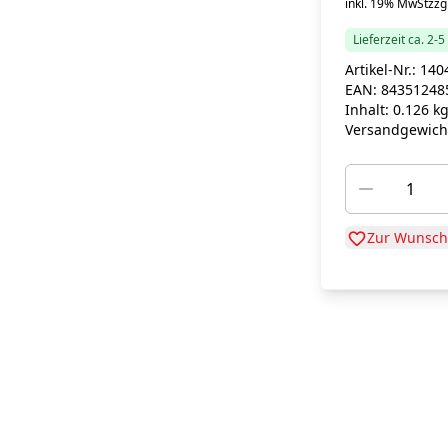
inkl. 19% MwSt
zzgl
Lieferzeit ca. 2-
Artikel-Nr.:
140
EAN:
84351248
Inhalt:
0.126 k
Versandgewich
Zur Wunschl