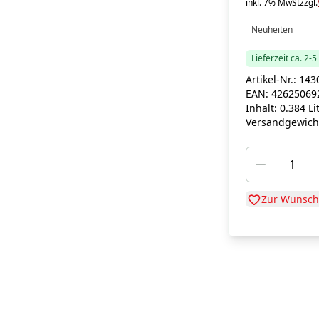
inkl. 7% MwSt
zzgl.
Neuheiten
Lieferzeit ca. 2-
Artikel-Nr.:
143
EAN:
42625069
Inhalt:
0.384 Li
Versandgewich
Zur Wunschl