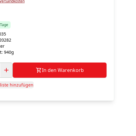
Versandkosten
5 Tage
035
20282
ter
t:
940g
In den Warenkorb
iste hinzufügen