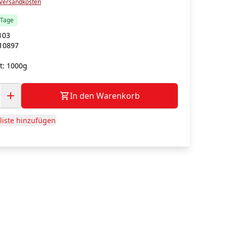
Versandkosten
5 Tage
103
10897
t:
1000g
In den Warenkorb
iste hinzufügen