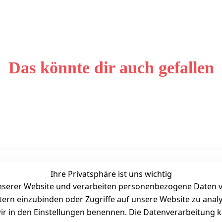
Das könnte dir auch gefallen
Ihre Privatsphäre ist uns wichtig
Unternehmen
Zahlarten
serer Website und verarbeiten personenbezogene Daten vo
Bewertung
etern einzubinden oder Zugriffe auf unsere Website zu anal
Kontakt
e wir in den Einstellungen benennen. Die Datenverarbeitung 
Wir über uns