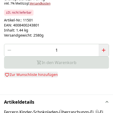
inkl. 7% MwSt
zzgl.
Versandkosten
zZt. nicht lieferbar
Artikel-Nr.:
11501
EAN:
4008400243801
Inhalt:
1.44 kg
Versandgewicht:
2580g
In den Warenkorb
Zur Wunschliste hinzufügen
Artikeldetails
Ferrero Kinder-Schokoladen-Überraschungs-Ei, Ü-Ei,