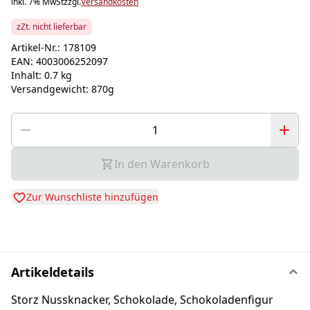
inkl. 7% MwSt
zzgl.
Versandkosten
zZt. nicht lieferbar
Artikel-Nr.:
178109
EAN:
4003006252097
Inhalt:
0.7 kg
Versandgewicht:
870g
In den Warenkorb
Zur Wunschliste hinzufügen
Artikeldetails
Storz Nussknacker, Schokolade, Schokoladenfigur