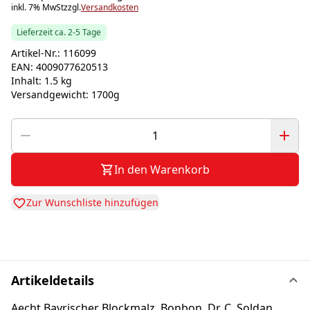
inkl. 7% MwSt
zzgl.
Versandkosten
Lieferzeit ca. 2-5 Tage
Artikel-Nr.:
116099
EAN:
4009077620513
Inhalt:
1.5 kg
Versandgewicht:
1700g
In den Warenkorb
Zur Wunschliste hinzufügen
Artikeldetails
Aecht Bayrischer Blockmalz, Bonbon, Dr. C. Soldan