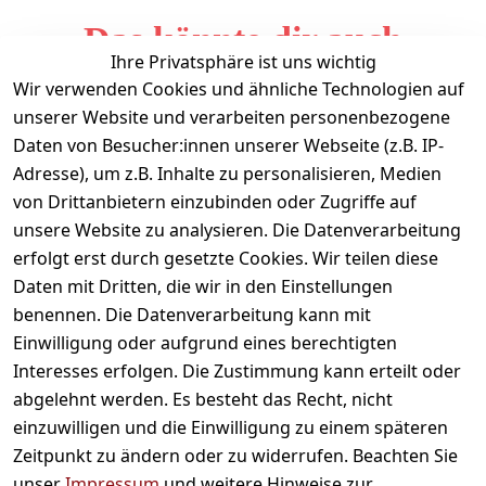
Das könnte dir auch
Ihre Privatsphäre ist uns wichtig
gefallen
Wir verwenden Cookies und ähnliche Technologien auf
unserer Website und verarbeiten personenbezogene
Daten von Besucher:innen unserer Webseite (z.B. IP-
Adresse), um z.B. Inhalte zu personalisieren, Medien
von Drittanbietern einzubinden oder Zugriffe auf
unsere Website zu analysieren. Die Datenverarbeitung
erfolgt erst durch gesetzte Cookies. Wir teilen diese
Daten mit Dritten, die wir in den Einstellungen
Informationen
benennen. Die Datenverarbeitung kann mit
Einwilligung oder aufgrund eines berechtigten
Mein Konto
Interesses erfolgen. Die Zustimmung kann erteilt oder
abgelehnt werden. Es besteht das Recht, nicht
einzuwilligen und die Einwilligung zu einem späteren
Vertrag widerrufen
Zeitpunkt zu ändern oder zu widerrufen. Beachten Sie
Unternehmen
unser
Impressum
und weitere Hinweise zur