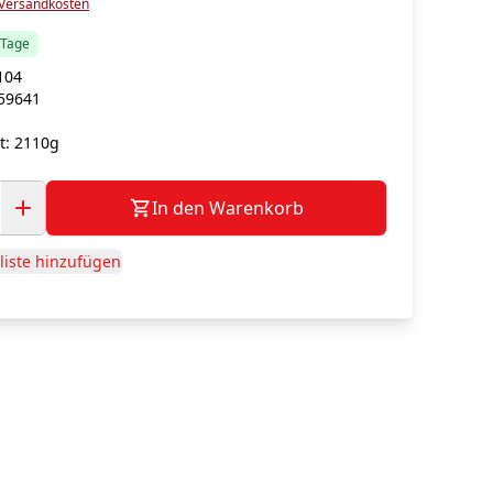
Versandkosten
5 Tage
104
59641
t:
2110g
In den Warenkorb
iste hinzufügen