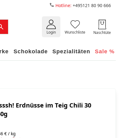
Hotline:
+495121 80 90 666
Login
Wunschliste
Naschtüte
rke
Schokolade
Spezialitäten
Sale %
ssh! Erdnüsse im Teig Chili 30
60g
6 € / kg