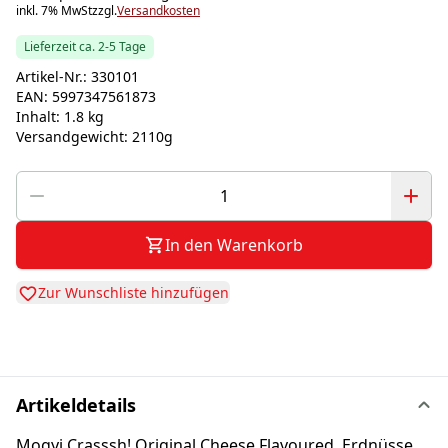
inkl. 7% MwSt
zzgl.
Versandkosten
Lieferzeit ca. 2-5 Tage
Artikel-Nr.:
330101
EAN:
5997347561873
Inhalt:
1.8 kg
Versandgewicht:
2110g
In den Warenkorb
Zur Wunschliste hinzufügen
Artikeldetails
Mogyi Crasssh! Original Cheese Flavoured, Erdnüsse