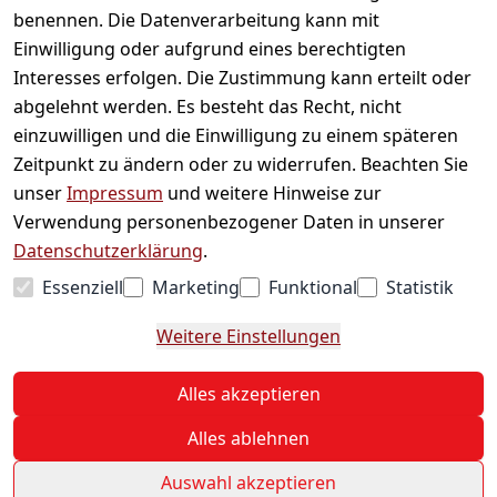
Informationen
benennen. Die Datenverarbeitung kann mit
Einwilligung oder aufgrund eines berechtigten
Mein Konto
Interesses erfolgen. Die Zustimmung kann erteilt oder
abgelehnt werden. Es besteht das Recht, nicht
einzuwilligen und die Einwilligung zu einem späteren
Vertrag widerrufen
Zeitpunkt zu ändern oder zu widerrufen. Beachten Sie
Unternehmen
unser
Impressum
und weitere Hinweise zur
Verwendung personenbezogener Daten in unserer
Zahlarten
Datenschutzerklärung
.
Essenziell
Marketing
Funktional
Statistik
Versanddienstleister
Weitere Einstellungen
© 2026 Sweets Online
Alles akzeptieren
* Alle Preise inkl. ges. MwSt. zzgl.
Versand
Alles ablehnen
Auswahl akzeptieren