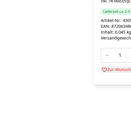
inkl. 7% MwSt
zzgl.
Lieferzeit ca. 2-
Artikel-Nr.:
430
EAN:
87206348
Inhalt:
0.045 k
Versandgewich
Zur Wunschl