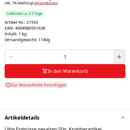
inkl. 7% MwSt
zzgl.
Versandkosten
Lieferzeit ca. 2-5 Tage
Artikel-Nr.:
21593
EAN:
4004980501638
Inhalt:
1 kg
Versandgewicht:
1140g
In den Warenkorb
Zur Wunschliste hinzufügen
Artikeldetails
Ültje Erdnüsse gesalzen 50g, Knabberartikel