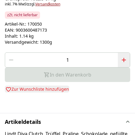
inkl. 7% MwSt
zzgl.
Versandkosten
zZt. nicht lieferbar
Artikel-Nr.:
170050
EAN:
9003600487173
Inhalt:
1.14 kg
Versandgewicht:
1300g
In den Warenkorb
Zur Wunschliste hinzufügen
Artikeldetails
Lindt Diva Clutch, Trüffel, Praline, Schokolade, gefüllte