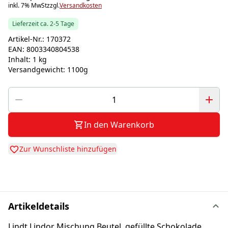
inkl. 7% MwSt
zzgl.
Versandkosten
Lieferzeit ca. 2-5 Tage
Artikel-Nr.:
170372
EAN:
8003340804538
Inhalt:
1 kg
Versandgewicht:
1100g
In den Warenkorb
Zur Wunschliste hinzufügen
Artikeldetails
Lindt Lindor Mischung Beutel, gefüllte Schokolade