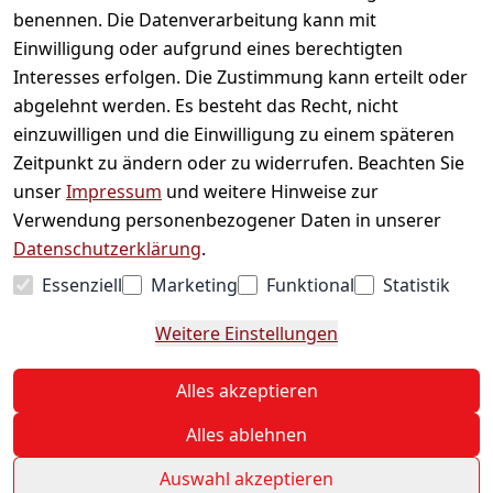
Informationen
benennen. Die Datenverarbeitung kann mit
Einwilligung oder aufgrund eines berechtigten
Mein Konto
Interesses erfolgen. Die Zustimmung kann erteilt oder
abgelehnt werden. Es besteht das Recht, nicht
einzuwilligen und die Einwilligung zu einem späteren
Vertrag widerrufen
Zeitpunkt zu ändern oder zu widerrufen. Beachten Sie
Unternehmen
unser
Impressum
und weitere Hinweise zur
Verwendung personenbezogener Daten in unserer
Zahlarten
Datenschutzerklärung
.
Essenziell
Marketing
Funktional
Statistik
Versanddienstleister
Weitere Einstellungen
© 2026 Sweets Online
Alles akzeptieren
* Alle Preise inkl. ges. MwSt. zzgl.
Versand
Alles ablehnen
Auswahl akzeptieren