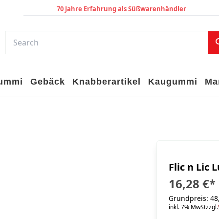
70 Jahre Erfahrung als Süßwarenhändler
gummi
Gebäck
Knabberartikel
Kaugummi
Ma
Flic n Lic 
16,28 €
*
Grundpreis: 48,
inkl. 7% MwSt
zzgl.