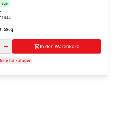
5 Tage
7
01644
g
t:
680g
In den Warenkorb
iste hinzufügen