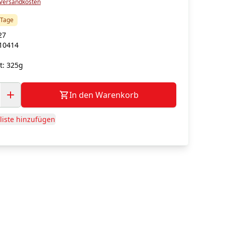
Versandkosten
5 Tage
27
10414
g
t:
325g
In den Warenkorb
iste hinzufügen