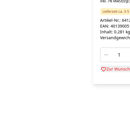
inkl. 7% MwSt
zzgl.
Lieferzeit ca. 3-
Artikel-Nr.:
641
EAN:
40139005
Inhalt:
0.281 k
Versandgewich
Zur Wunschl