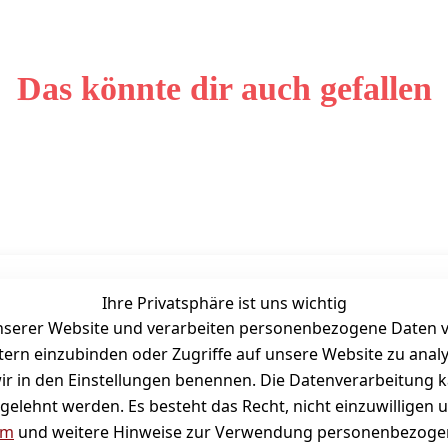
Das könnte dir auch gefallen
Ihre Privatsphäre ist uns wichtig
Unternehmen
Zahlarten
serer Website und verarbeiten personenbezogene Daten vo
Bewertung
etern einzubinden oder Zugriffe auf unsere Website zu anal
Kontakt
e wir in den Einstellungen benennen. Die Datenverarbeitung 
Wir über uns
gelehnt werden. Es besteht das Recht, nicht einzuwilligen 
Süßigkeitenblog
um
und weitere Hinweise zur Verwendung personenbezogen
Firmenkunden