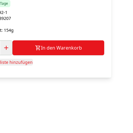
5 Tage
92-1
89207
g
t:
154g
In den Warenkorb
iste hinzufügen