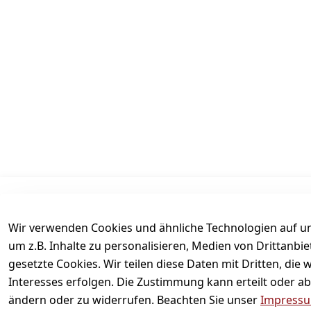
Informationen
Mein Konto
Wir verwenden Cookies und ähnliche Technologien auf un
AGB
Kasse
um z.B. Inhalte zu personalisieren, Medien von Drittanbi
Datenschutz
Login
gesetzte Cookies. Wir teilen diese Daten mit Dritten, di
Versand
Warenkorb
Interesses erfolgen. Die Zustimmung kann erteilt oder ab
Widerrufsrecht
Wunschliste
ändern oder zu widerrufen. Beachten Sie unser
Impress
Zahlungsarten