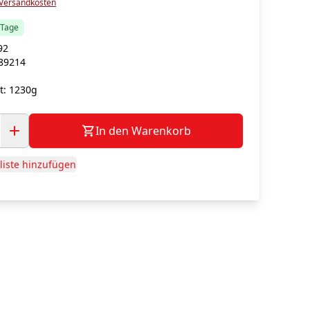
Versandkosten
5 Tage
92
89214
g
t:
1230g
In den Warenkorb
iste hinzufügen