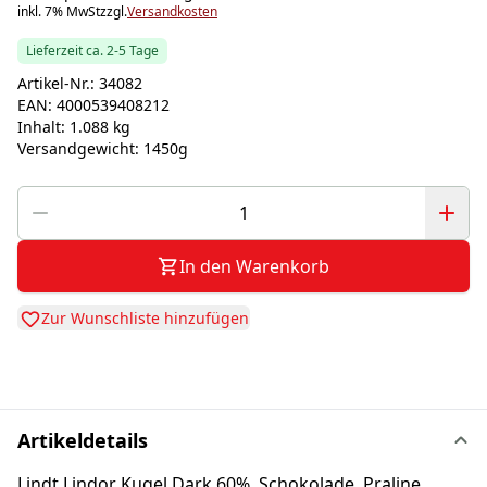
inkl. 7% MwSt
zzgl.
Versandkosten
Lieferzeit ca. 2-5 Tage
Artikel-Nr.:
34082
EAN:
4000539408212
Inhalt:
1.088 kg
Versandgewicht:
1450g
In den Warenkorb
Zur Wunschliste hinzufügen
Artikeldetails
Lindt Lindor Kugel Dark 60%, Schokolade, Praline