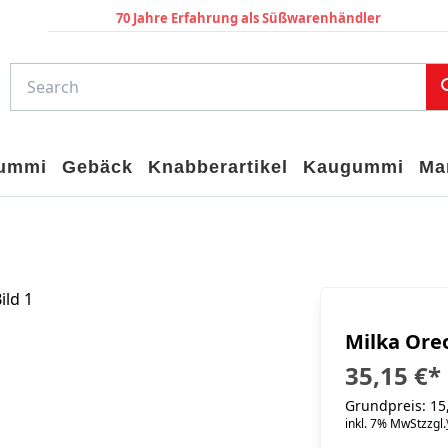
70 Jahre Erfahrung als Süßwarenhändler
gummi
Gebäck
Knabberartikel
Kaugummi
Ma
Milka Oreo
35,15 €
*
Grundpreis: 15,
inkl. 7% MwSt
zzgl.