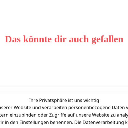
Das könnte dir auch gefallen
Ihre Privatsphäre ist uns wichtig
Unternehmen
Zahlarten
serer Website und verarbeiten personenbezogene Daten vo
Bewertung
etern einzubinden oder Zugriffe auf unsere Website zu anal
Kontakt
e wir in den Einstellungen benennen. Die Datenverarbeitung 
Wir über uns