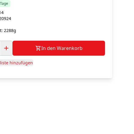
5 Tage
14
20924
t:
2288g
In den Warenkorb
iste hinzufügen