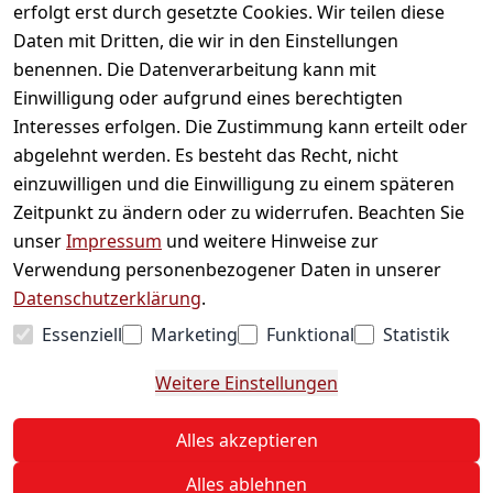
erfolgt erst durch gesetzte Cookies. Wir teilen diese
Daten mit Dritten, die wir in den Einstellungen
Informationen
benennen. Die Datenverarbeitung kann mit
Einwilligung oder aufgrund eines berechtigten
Mein Konto
Interesses erfolgen. Die Zustimmung kann erteilt oder
abgelehnt werden. Es besteht das Recht, nicht
einzuwilligen und die Einwilligung zu einem späteren
Vertrag widerrufen
Zeitpunkt zu ändern oder zu widerrufen. Beachten Sie
Unternehmen
unser
Impressum
und weitere Hinweise zur
Verwendung personenbezogener Daten in unserer
Zahlarten
Datenschutzerklärung
.
Essenziell
Marketing
Funktional
Statistik
Versanddienstleister
Weitere Einstellungen
© 2026 Sweets Online
Alles akzeptieren
* Alle Preise inkl. ges. MwSt. zzgl.
Versand
Alles ablehnen