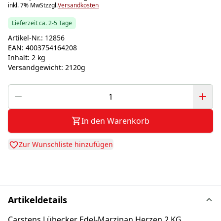
inkl. 7% MwSt
zzgl.
Versandkosten
Lieferzeit ca. 2-5 Tage
Artikel-Nr.:
12856
EAN:
4003754164208
Inhalt:
2 kg
Versandgewicht:
2120g
In den Warenkorb
Zur Wunschliste hinzufügen
Artikeldetails
Carstens Lübecker Edel-Marzipan Herzen 2 KG