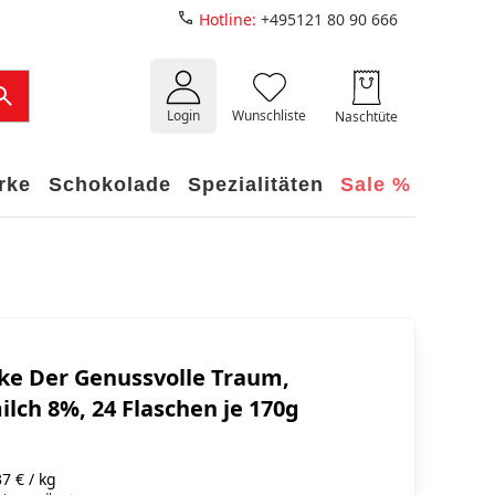
Hotline:
+495121 80 90 666
Login
Wunschliste
Naschtüte
rke
Schokolade
Spezialitäten
Sale %
e Der Genussvolle Traum,
lch 8%, 24 Flaschen je 170g
7 € / kg