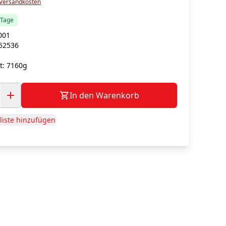
Versandkosten
5 Tage
001
52536
t:
7160g
In den Warenkorb
iste hinzufügen