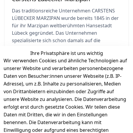
Das traditionsreiche Unternehmen CARSTENS
LÜBECKER MARZIPAN wurde bereits 1845 in der
für ihr Marzipan weltberühmten Hansestadt
Lübeck gegründet. Das Unternehmen
spezialisierte sich schon damals auf die
Marzipanherstellung des heute geschützten
Ihre Privatsphäre ist uns wichtig
„Lübecker Edel Marzipan“. Im Laufe des 20.
Wir verwenden Cookies und ähnliche Technologien auf
Jahrhunderts perfektionierte CARSTENS die
unserer Website und verarbeiten personenbezogene
industrielle Marzipanherstellung.
Daten von Besucher:innen unserer Webseite (z.B. IP-
Adresse), um z.B. Inhalte zu personalisieren, Medien
von Drittanbietern einzubinden oder Zugriffe auf
unsere Website zu analysieren. Die Datenverarbeitung
erfolgt erst durch gesetzte Cookies. Wir teilen diese
Daten mit Dritten, die wir in den Einstellungen
Informationen
benennen. Die Datenverarbeitung kann mit
Einwilligung oder aufgrund eines berechtigten