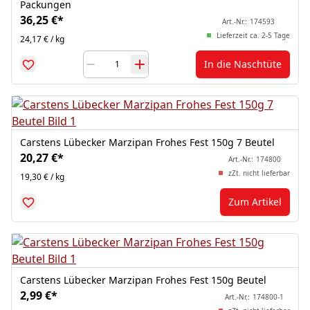
Packungen
36,25 €
*
Art.-Nr.:
174593
Lieferzeit ca. 2-5 Tage
24,17 € / kg
In die Naschtüte
Carstens Lübecker Marzipan Frohes Fest 150g 7 Beutel
20,27 €
*
Art.-Nr.:
174800
zZt. nicht lieferbar
19,30 € / kg
Zum Artikel
Carstens Lübecker Marzipan Frohes Fest 150g Beutel
2,99 €
*
Art.-Nr.:
174800-1