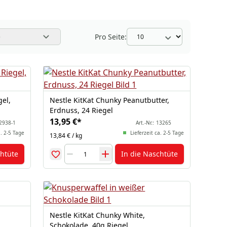
Pro Seite:
e
gel,
Nestle KitKat Chunky Peanutbutter,
Erdnuss, 24 Riegel
13,95 €
*
2938-1
Art.-Nr.:
13265
a. 2-5 Tage
Lieferzeit ca. 2-5 Tage
13,84 € / kg
chtüte
In die Naschtüte
Nestle KitKat Chunky White,
Schokolade, 40g Riegel