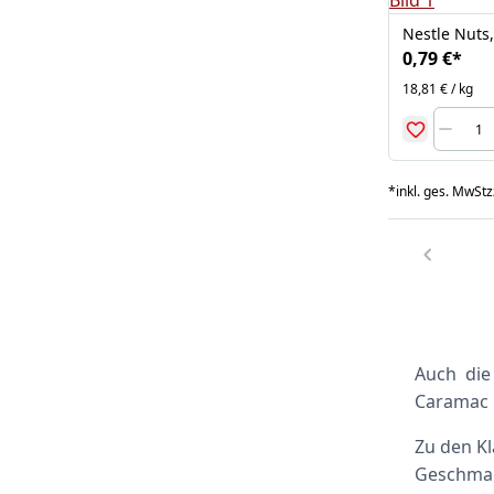
Nestle Nuts,
0,79 €
*
18,81 € / kg
*
inkl. ges. MwSt
z
Auch die
Caramac 
Zu den Kl
Geschmac