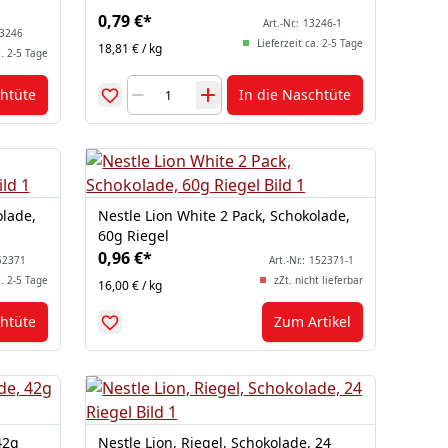
0,79 €
*
Art.-Nr.:
13246-1
3246
Lieferzeit ca. 2-5 Tage
18,81 € / kg
a. 2-5 Tage
chtüte
In die Naschtüte
olade,
Nestle Lion White 2 Pack, Schokolade,
60g Riegel
0,96 €
*
52371
Art.-Nr.:
152371-1
a. 2-5 Tage
zZt. nicht lieferbar
16,00 € / kg
chtüte
Zum Artikel
42g
Nestle Lion, Riegel, Schokolade, 24