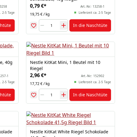
0,79 €
*
3258
Art.-Nr.:
13258-1
a. 2-5 Tage
Lieferzeit ca. 2-5 Tage
19,75 € / kg
chtüte
In die Naschtüte
e, 40g
Nestle KitKat Mini, 1 Beutel mit 10
Riegel
2,96 €
*
257-1
Art.-Nr.:
152902
a. 2-5 Tage
Lieferzeit ca. 2-5 Tage
17,72 € / kg
chtüte
In die Naschtüte
kolade
Nestle KitKat White Riegel Schokolade