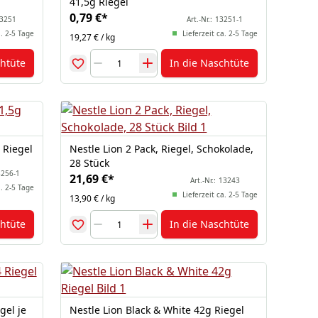
41,5g Riegel
0,79 €
*
3251
Art.-Nr.:
13251-1
a. 2-5 Tage
Lieferzeit ca. 2-5 Tage
19,27 € / kg
chtüte
In die Naschtüte
 Riegel
Nestle Lion 2 Pack, Riegel, Schokolade,
28 Stück
256-1
21,69 €
*
Art.-Nr.:
13243
a. 2-5 Tage
Lieferzeit ca. 2-5 Tage
13,90 € / kg
chtüte
In die Naschtüte
gel je
Nestle Lion Black & White 42g Riegel