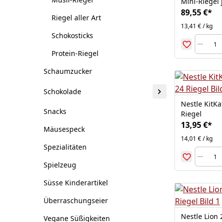
Mini-Riegel 
89,55 €
*
Riegel aller Art
13,41 € / kg
Schokosticks
Protein-Riegel
Schaumzucker
Schokolade
Nestle KitKa
Snacks
Riegel
13,95 €
*
Mäusespeck
14,01 € / kg
Spezialitäten
Spielzeug
Süsse Kinderartikel
Überraschungseier
Nestle Lion 
Vegane Süßigkeiten