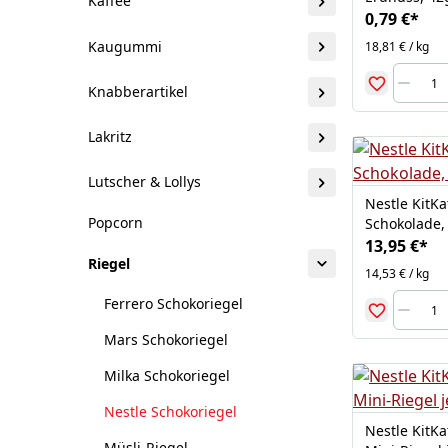
Kaffee
0,79 €
*
Kaugummi
18,81 € / kg
Knabberartikel
Lakritz
Lutscher & Lollys
Nestle KitKa
Popcorn
Schokolade,
13,95 €
*
Riegel
14,53 € / kg
Ferrero Schokoriegel
Mars Schokoriegel
Milka Schokoriegel
Nestle Schokoriegel
Nestle KitKa
Müsli-Riegel