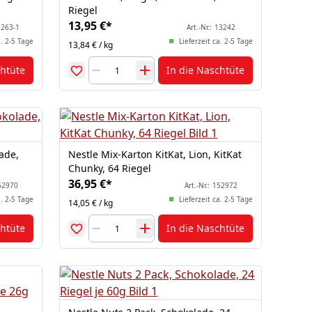
Riegel
13,95 €
*
263-1
Art.-Nr.:
13242
a. 2-5 Tage
Lieferzeit ca. 2-5 Tage
13,84 € / kg
chtüte
In die Naschtüte
ade,
Nestle Mix-Karton KitKat, Lion, KitKat
Chunky, 64 Riegel
36,95 €
*
52970
Art.-Nr.:
152972
a. 2-5 Tage
Lieferzeit ca. 2-5 Tage
14,05 € / kg
chtüte
In die Naschtüte