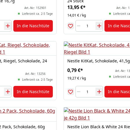
je 16,7g
24 Stück
13,95 €
*
Art.-Nr.:
152901
Art.-Nr.:
1
Lieferzeit ca. 2-5 Tage
Lieferzeit c
14,01 € / kg
In die Naschtüte
In die Nas
t, Riegel, Schokolade, 24
Nestle KitKat, Schokolade, 41,5g
0,79 €
*
Art.-Nr.:
13
Art.-Nr.:
13256
Lieferzeit c
19,27 € / kg
Lieferzeit ca. 2-5 Tage
In die Naschtüte
In die Nas
2 Pack, Schokolade, 60g
Nestle Lion Black & White 24 Rie