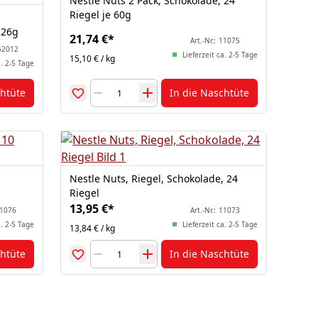
Nestle Nuts 2 Pack, Schokolade, 24
Riegel je 60g
 26g
21,74 €
*
Art.-Nr.:
11075
52012
Lieferzeit ca. 2-5 Tage
15,10 € / kg
a. 2-5 Tage
chtüte
In die Naschtüte
Nestle Nuts, Riegel, Schokolade, 24
Riegel
13,95 €
*
1076
Art.-Nr.:
11073
a. 2-5 Tage
Lieferzeit ca. 2-5 Tage
13,84 € / kg
chtüte
In die Naschtüte