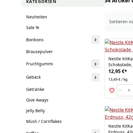
34 Artikel 
KATEGORIEN
Neuheiten
Sortieren n
Sale %
Bonbons
Brausepulver
Nestle KitKa
Fruchtgummi
Schokolade,
12,95 €
*
Gebäck
13,49 € / kg
Getränke
Give Aways
Jelly Belly
Müsli / Cornflakes
Nestle KitK
Erdnuss, 42