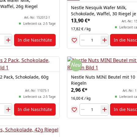
uik Wafer Milk,
Waffel, 26g Riegel
Nestle Nesquik Wafer Milk,
Schokolade, Waffel, 30 Riegel je
Art.-Nr.:
152012-1
13,90 €
*
Art.-Nr.:
1
Lieferzeit ca. 2-5 Tage
Lieferzeit c
17,82 € / kg
In die Naschtüte
In die Nas
2 Pack, Schokolade, 60g
Nestle Nuts MINI Beutel mit 10
Riegeln
2,96 €
*
Art.-Nr.:
11075-1
Art.-Nr.:
1
Lieferzeit ca. 2-5 Tage
Lieferzeit c
16,00 € / kg
In die Naschtüte
In die Nas