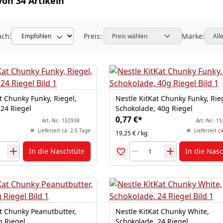
von 34 Artikeln
ach:
Preis:
Marke:
Preis wählen
All
t Chunky Funky, Riegel,
Nestle KitKat Chunky Funky, Rie
 24 Riegel
Schokolade, 40g Riegel
0,77 €
*
Art.-Nr.:
152938
Art.-Nr.:
15
Lieferzeit ca. 2-5 Tage
Lieferzeit c
19,25 € / kg
In die Naschtüte
In die Nas
at Chunky Peanutbutter,
Nestle KitKat Chunky White,
g Riegel
Schokolade, 24 Riegel