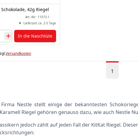
 Schokolade, 42g Riegel
Art.-Nr.:
11073-1
Lieferzeit ca. 2-5 Tage
In die Naschtüte
zgl.
Versandkosten
1
 Firma Nestle stellt einige der bekanntesten Schokorieg
Karamell Riegel gehören genauso dazu, wie auch Nestle Nu
assikern jedoch zählt auf jeden Fall der KitKat Riegel. Diese
ksrichtungen: