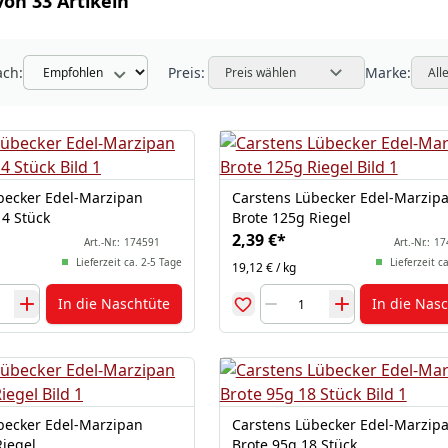
von 33 Artikeln
ach:
Preis:
Marke:
Preis wählen
All
becker Edel-Marzipan
Carstens Lübecker Edel-Marzip
14 Stück
Brote 125g Riegel
2,39 €
*
Art.-Nr.:
174591
Art.-Nr.:
17
Lieferzeit ca. 2-5 Tage
Lieferzeit c
19,12 € / kg
In die Naschtüte
In die Nas
becker Edel-Marzipan
Carstens Lübecker Edel-Marzip
Riegel
Brote 95g 18 Stück