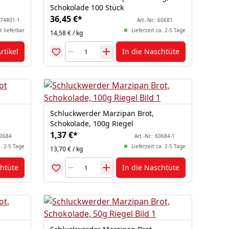
Schokolade 100 Stück
36,45 €
*
74801-1
Art.-Nr.:
60681
t lieferbar
Lieferzeit ca. 2-5 Tage
14,58 € / kg
rtikel
In die Naschtüte
Schluckwerder Marzipan Brot,
Schokolade, 100g Riegel
1,37 €
*
0684
Art.-Nr.:
60684-1
a. 2-5 Tage
Lieferzeit ca. 2-5 Tage
13,70 € / kg
chtüte
In die Naschtüte