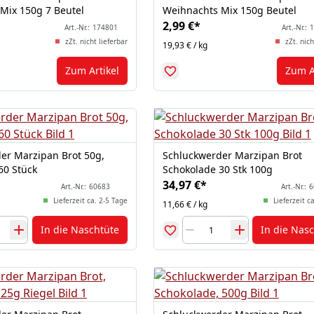
Mix 150g 7 Beutel
Weihnachts Mix 150g Beutel
2,99 €
*
Art.-Nr.:
174801
Art.-Nr.:
1
zZt. nicht lieferbar
zZt. nich
19,93 € / kg
Zum Artikel
Zum A
er Marzipan Brot 50g,
Schluckwerder Marzipan Brot
60 Stück
Schokolade 30 Stk 100g
34,97 €
*
Art.-Nr.:
60683
Art.-Nr.:
6
Lieferzeit ca. 2-5 Tage
Lieferzeit c
11,66 € / kg
In die Naschtüte
In die Nas