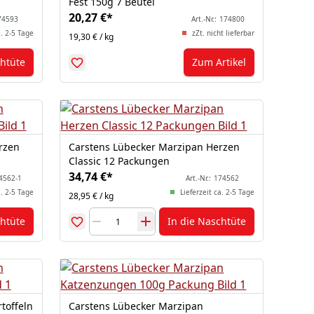
Fest 150g 7 Beutel
20,27 €
*
74593
Art.-Nr.:
174800
a. 2-5 Tage
zZt. nicht lieferbar
19,30 € / kg
chtüte
Zum Artikel
rzen
Carstens Lübecker Marzipan Herzen
Classic 12 Packungen
34,74 €
*
4562-1
Art.-Nr.:
174562
a. 2-5 Tage
Lieferzeit ca. 2-5 Tage
28,95 € / kg
chtüte
In die Naschtüte
toffeln
Carstens Lübecker Marzipan