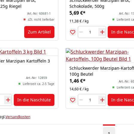
er Marzipan Brot,
Schluckwerder Marzipan Brot,
 25g Riegel
Schokolade, 500g
5,69 €
*
Art.-Nr.:
60681-1
Art.-Nr.:
1
zZt. nicht lieferbar
Lieferzeit c
11,38 € / kg
Zum Artikel
In die Nas
er Marzipan Kartoffeln 3
Schluckwerder Marzipan-Kartoff
100g Beutel
Art.-Nr.:
12859
1,46 €
*
Art.-Nr.:
60
Lieferzeit ca. 2-5 Tage
Lieferzeit c
14,60 € / kg
In die Naschtüte
In die Nas
zgl.
Versandkosten