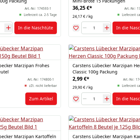
100g Packung
Mini-Brote 15 Packungen
36,25 €
*
Art.-Nr.:
174593-1
Art.-Nr.:
1
Lieferzeit ca. 2-5 Tage
Lieferzeit c
24,17 € / kg
In die Naschtüte
In die Nas
becker Marzipan Frohes
Carstens Lübecker Marzipan He
eutel
Classic 100g Packung
2,99 €
*
Art.-Nr.:
174800-1
Art.-Nr.:
17
zZt. nicht lieferbar
Lieferzeit c
29,90 € / kg
Zum Artikel
In die Nas
becker Marzipan Kartoffeln
Carstens Lübecker Marzipan Kar