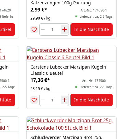
Katzenzungen 100g Packung
2,99 €
*
174620
Art.-Nr.:
174580-1
t lieferbar
Lieferzeit ca. 2-5 Tage
29,90 € / kg
rtikel
In die Naschtüte
geln
Carstens Lübecker Marzipan Kugeln
Classic 6 Beutel
17,36 €
*
4500-1
Art.-Nr.:
174500
a. 2-5 Tage
Lieferzeit ca. 2-5 Tage
23,15 € / kg
chtüte
In die Naschtüte
Schluckwerder Marzipan Brot 25g,