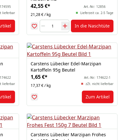
42,55 €
*
174595
Art.-Nr.:
12856
t lieferbar
Lieferzeit ca. 2-5 Tage
21,28 € / kg
rtikel
In die Naschtüte
an
Carstens Lübecker Edel-Marzipan
Kartoffeln 95g Beutel
1,65 €
*
174622
Art.-Nr.:
174622-1
t lieferbar
zZt. nicht lieferbar
17,37 € / kg
rtikel
Zum Artikel
an
Carstens Lübecker Marzipan Frohes