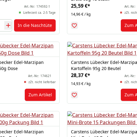
25,59 €
*
Art.-Nr.:
174592-1
Art.-Nr.:
Lieferzeit ca. 2-5 Tage
zZt. nich
14,96 € / kg
In die Naschtüte
Zum A
becker Edel-Marzipan
Carstens Lübecker Edel-Marzip
250g Dose
Kartoffeln 95g 20 Beutel
28,37 €
*
Art.-Nr.:
174621
Art.-Nr.:
zZt. nicht lieferbar
zZt. nich
14,93 € / kg
Zum Artikel
Zum A
becker Edel-Marzipan
Carstens Lübecker Edel-Marzip