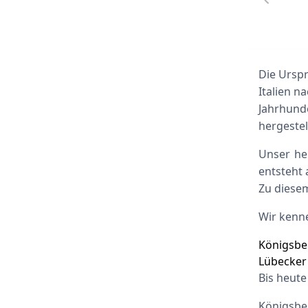
Die Ursp
Italien 
Jahrhunde
hergestel
Unser he
entsteht 
Zu diesem
Wir kenn
Königsbe
Lübecker
Bis heute
Königsber