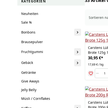
33 Artikel 
KATEGORIEN
Neuheiten
Sortieren n
Sale %
Bonbons
Brausepulver
Carstens Lü
Fruchtgummi
Brote 125g 
30,95 €
*
Gebäck
17,69 € / kg
Getränke
Give Aways
Jelly Belly
Müsli / Cornflakes
Carstens Lü
Brote 200g 