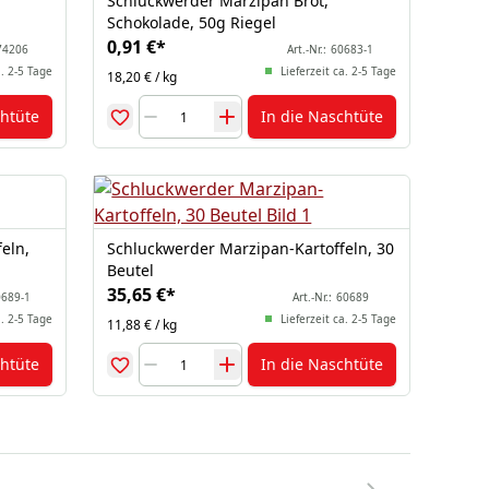
Schluckwerder Marzipan Brot,
Schokolade, 50g Riegel
0,91 €
*
74206
Art.-Nr.:
60683-1
a. 2-5 Tage
Lieferzeit ca. 2-5 Tage
18,20 € / kg
chtüte
In die Naschtüte
eln,
Schluckwerder Marzipan-Kartoffeln, 30
Beutel
35,65 €
*
689-1
Art.-Nr.:
60689
a. 2-5 Tage
Lieferzeit ca. 2-5 Tage
11,88 € / kg
chtüte
In die Naschtüte