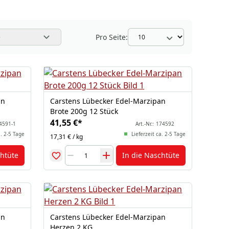
Pro Seite:
e
an
Carstens Lübecker Edel-Marzipan
Brote 200g 12 Stück
41,55 €
*
4591-1
Art.-Nr.:
174592
a. 2-5 Tage
Lieferzeit ca. 2-5 Tage
17,31 € / kg
chtüte
In die Naschtüte
an
Carstens Lübecker Edel-Marzipan
Herzen 2 KG