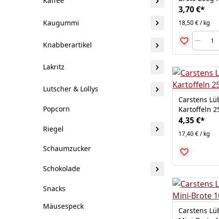
Kaffee
3,70 €
*
Kaugummi
18,50 € / kg
Knabberartikel
Lakritz
Lutscher & Lollys
Carstens Lü
Popcorn
Kartoffeln 
4,35 €
*
Riegel
17,40 € / kg
Schaumzucker
Schokolade
Snacks
Mäusespeck
Carstens Lü