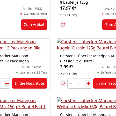
8 Beutel je 125g
17,97 €
*
Art.-Nr.:
174620-1
Art.-Nr.:
zZt. nicht lieferbar
zZt. nich
17,97 € / kg
Zum Artikel
Zum A
becker Marzipan
Carstens Lübecker Marzipan Ku
en 12 Packungen
Classic 125g Beutel
2,99 €
*
Art.-Nr.:
174580
Art.-Nr.:
17
Lieferzeit ca. 2-5 Tage
Lieferzeit c
23,92 € / kg
In die Naschtüte
In die Nas
becker Marzipan
Carstens Lübecker Marzipan