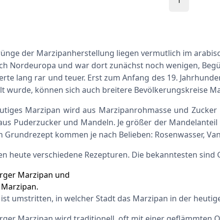
1
rünge der Marzipanherstellung liegen vermutlich im arabi
nach Nordeuropa und war dort zunächst noch wenigen, Begü
rte lang rar und teuer. Erst zum Anfang des 19. Jahrhunde
lt wurde, können sich auch breitere Bevölkerungskreise Ma
utiges Marzipan wird aus Marzipanrohmasse und Zucker 
aus Puderzucker und Mandeln. Je größer der Mandelanteil i
 Grundrezept kommen je nach Belieben: Rosenwasser, Vanil
en heute verschiedene Rezepturen. Die bekanntesten sind
rger Marzipan und
 Marzipan.
 ist umstritten, in welcher Stadt das Marzipan in der heut
ger Marzipan wird traditionell oft mit einer geflämmten 