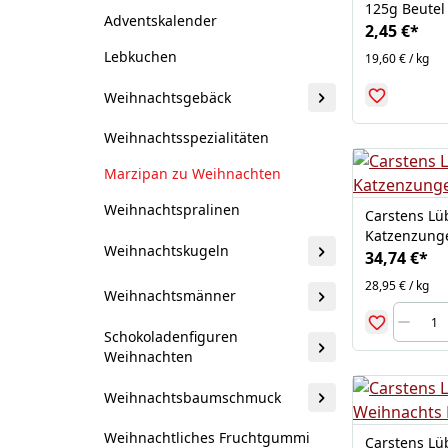
125g Beutel
Adventskalender
2,45 €
*
Lebkuchen
19,60 € / kg
Weihnachtsgebäck
Weihnachtsspezialitäten
Marzipan zu Weihnachten
Weihnachtspralinen
Carstens Lü
Katzenzung
Weihnachtskugeln
34,74 €
*
28,95 € / kg
Weihnachtsmänner
Schokoladenfiguren
Weihnachten
Weihnachtsbaumschmuck
Weihnachtliches Fruchtgummi
Carstens Lü