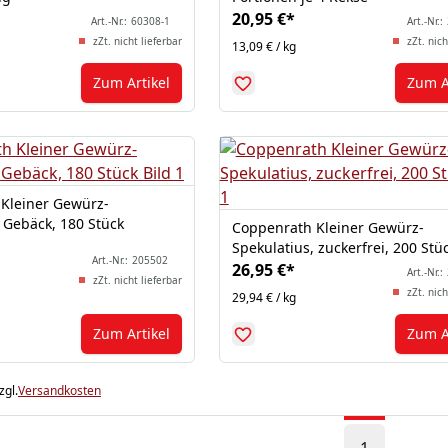
20,95 €
*
Art.-Nr.:
60308-1
Art.-Nr.:
zZt. nicht lieferbar
zZt. nich
13,09 € / kg
Zum Artikel
Zum A
Kleiner Gewürz-
 Gebäck, 180 Stück
Coppenrath Kleiner Gewürz-
Spekulatius, zuckerfrei, 200 Stü
Art.-Nr.:
205502
26,95 €
*
Art.-Nr.:
zZt. nicht lieferbar
zZt. nich
29,94 € / kg
Zum Artikel
Zum A
zgl.
Versandkosten