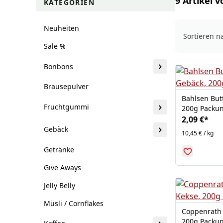
9 Artikel v
KATEGORIEN
Neuheiten
Sortieren n
Sale %
Bonbons
Brausepulver
Bahlsen But
Fruchtgummi
200g Packu
2,09 €
*
Gebäck
10,45 € / kg
Getränke
Give Aways
Jelly Belly
Müsli / Cornflakes
Coppenrath 
200g Packu