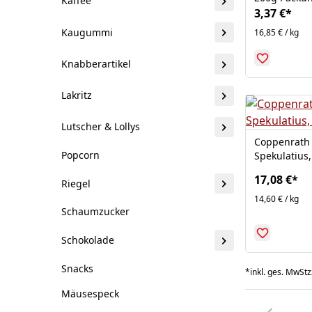
Kaffee
3,37 €
*
Kaugummi
16,85 € / kg
Knabberartikel
Lakritz
Lutscher & Lollys
Coppenrath 
Popcorn
Spekulatius,
17,08 €
*
Riegel
14,60 € / kg
Schaumzucker
Schokolade
Snacks
*
inkl. ges. MwSt
z
Mäusespeck