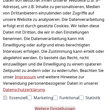
Daten von Besucher:innen unserer Webseite (z.B. IP-
1
Adresse), um z.B. Inhalte zu personalisieren, Medien
von Drittanbietern einzubinden oder Zugriffe auf
unsere Website zu analysieren. Die Datenverarbeitung
erfolgt erst durch gesetzte Cookies. Wir teilen diese
Daten mit Dritten, die wir in den Einstellungen
Informationen
benennen. Die Datenverarbeitung kann mit
Einwilligung oder aufgrund eines berechtigten
Mein Konto
Interesses erfolgen. Die Zustimmung kann erteilt oder
abgelehnt werden. Es besteht das Recht, nicht
einzuwilligen und die Einwilligung zu einem späteren
Vertrag widerrufen
Zeitpunkt zu ändern oder zu widerrufen. Beachten Sie
Unternehmen
unser
Impressum
und weitere Hinweise zur
Verwendung personenbezogener Daten in unserer
Zahlarten
Datenschutzerklärung
.
Essenziell
Marketing
Funktional
Statistik
Versanddienstleister
Weitere Einstellungen