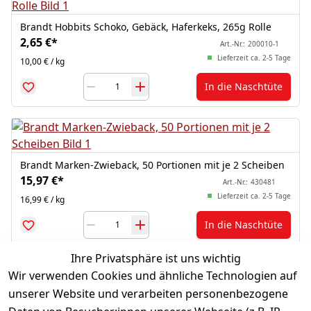
Brandt Hobbits Schoko, Gebäck, Haferkeks, 265g Rolle
2,65 €
*
Art.-Nr.:
200010-1
Lieferzeit ca. 2-5 Tage
10,00 € / kg
In die Naschtüte
Brandt Marken-Zwieback, 50 Portionen mit je 2 Scheiben
15,97 €
*
Art.-Nr.:
430481
Lieferzeit ca. 2-5 Tage
16,99 € / kg
In die Naschtüte
Ihre Privatsphäre ist uns wichtig
Wir verwenden Cookies und ähnliche Technologien auf
*
inkl. ges. MwSt
zzgl.
Versandkosten
unserer Website und verarbeiten personenbezogene