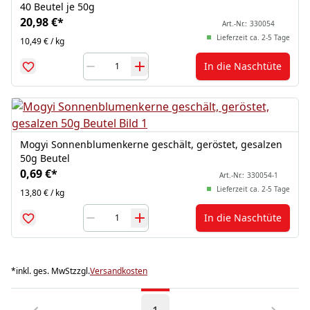
40 Beutel je 50g
20,98 €
*
Art.-Nr.:
330054
Lieferzeit ca. 2-5 Tage
10,49 € / kg
In die Naschtüte
Mogyi Sonnenblumenkerne geschält, geröstet, gesalzen
50g Beutel
0,69 €
*
Art.-Nr.:
330054-1
Lieferzeit ca. 2-5 Tage
13,80 € / kg
In die Naschtüte
*
inkl. ges. MwSt
zzgl.
Versandkosten