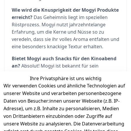
Wie wird die Knusprigkeit der Mogyi Produkte
erreicht?
Das Geheimnis liegt im speziellen
Röstprozess. Mogyi nutzt jahrzehntelange
Erfahrung, um die Kerne und Nüsse so zu
veredeln, dass sie ihr volles Aroma entfalten und
eine besonders knackige Textur erhalten.
Bietet Mogyi auch Snacks für den Kinoabend
an?
Absolut! Mogyi ist bekannt für sein
vielfältiges Popcorn-Sortiment, das sowohl
Ihre Privatsphäre ist uns wichtig
Mikrowellen-Popcorn für die frische
Wir verwenden Cookies und ähnliche Technologien auf
Zubereitung als auch bereits fertiges Popcorn in
unserer Website und verarbeiten personenbezogene
verschiedenen Geschmacksrichtungen umfasst.
Daten von Besucher:innen unserer Webseite (z.B. IP-
Adresse), um z.B. Inhalte zu personalisieren, Medien
von Drittanbietern einzubinden oder Zugriffe auf
unsere Website zu analysieren. Die Datenverarbeitung