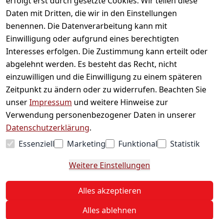
erfolgt erst durch gesetzte Cookies. Wir teilen diese
Daten mit Dritten, die wir in den Einstellungen
Informationen
benennen. Die Datenverarbeitung kann mit
Einwilligung oder aufgrund eines berechtigten
Mein Konto
Interesses erfolgen. Die Zustimmung kann erteilt oder
abgelehnt werden. Es besteht das Recht, nicht
einzuwilligen und die Einwilligung zu einem späteren
Vertrag widerrufen
Zeitpunkt zu ändern oder zu widerrufen. Beachten Sie
Unternehmen
unser
Impressum
und weitere Hinweise zur
Verwendung personenbezogener Daten in unserer
Zahlarten
Datenschutzerklärung
.
Essenziell
Marketing
Funktional
Statistik
Versanddienstleister
Weitere Einstellungen
© 2026 Sweets Online
Alles akzeptieren
* Alle Preise inkl. ges. MwSt. zzgl.
Versand
Alles ablehnen