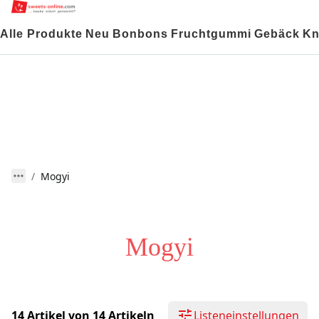
Alle Produkte
Neu
Bonbons
Fruchtgummi
Gebäck
Kn
Mogyi
Mogyi
14 Artikel von 14 Artikeln
Listeneinstellungen