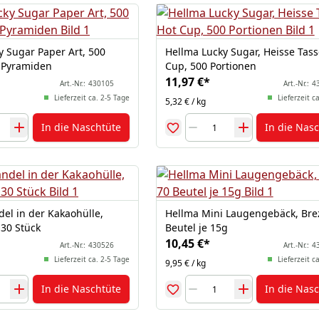
y Sugar Paper Art, 500
Hellma Lucky Sugar, Heisse Tass
-Pyramiden
Cup, 500 Portionen
11,97 €
*
Art.-Nr.:
430105
Art.-Nr.:
4
Lieferzeit ca. 2-5 Tage
Lieferzeit c
5,32 € / kg
In die Naschtüte
In die Nas
el in der Kakaohülle,
Hellma Mini Laugengebäck, Brez
 30 Stück
Beutel je 15g
10,45 €
*
Art.-Nr.:
430526
Art.-Nr.:
4
Lieferzeit ca. 2-5 Tage
Lieferzeit c
9,95 € / kg
In die Naschtüte
In die Nas