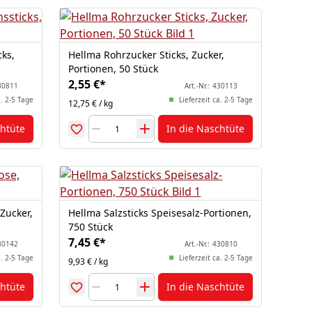
cks,
Hellma Rohrzucker Sticks, Zucker,
Portionen, 50 Stück
2,55 €
*
30811
Art.-Nr.:
430113
a. 2-5 Tage
Lieferzeit ca. 2-5 Tage
12,75 € / kg
chtüte
In die Naschtüte
Zucker,
Hellma Salzsticks Speisesalz-Portionen,
750 Stück
7,45 €
*
30142
Art.-Nr.:
430810
a. 2-5 Tage
Lieferzeit ca. 2-5 Tage
9,93 € / kg
chtüte
In die Naschtüte