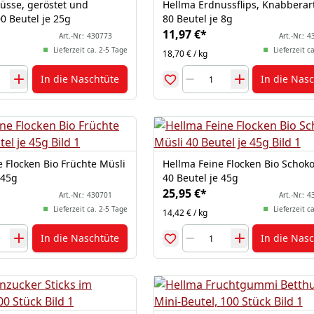
üsse, geröstet und
Hellma Erdnussflips, Knabberart
0 Beutel je 25g
80 Beutel je 8g
11,97 €
*
Art.-Nr.:
430773
Art.-Nr.:
4
Lieferzeit ca. 2-5 Tage
Lieferzeit c
18,70 € / kg
In die Naschtüte
In die Nas
 Flocken Bio Früchte Müsli
Hellma Feine Flocken Bio Schoko
 45g
40 Beutel je 45g
25,95 €
*
Art.-Nr.:
430701
Art.-Nr.:
4
Lieferzeit ca. 2-5 Tage
Lieferzeit c
14,42 € / kg
In die Naschtüte
In die Nas