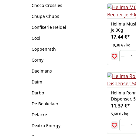
Choco Crossies
Chupa Chups
Hellma Müsl
Confiserie Heidel
je 30g
17,44 €
*
Cool
19,38 € / kg
Coppenrath
Corny
Daelmans
Daim
Hellma Rohr
Darbo
Dispenser, 5
De Beukelaer
11,37 €
*
5,68 € / kg
Delacre
Dextro Energy