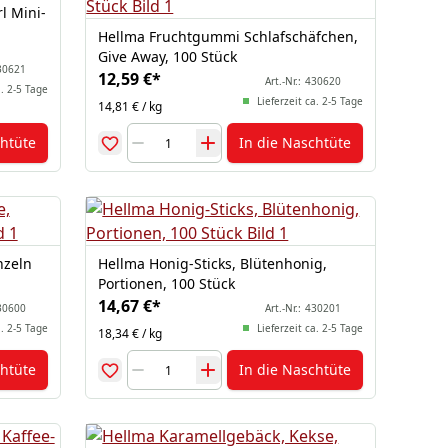
l Mini-
Hellma Fruchtgummi Schlafschäfchen,
Give Away, 100 Stück
30621
12,59 €
*
Art.-Nr.:
430620
a. 2-5 Tage
Lieferzeit ca. 2-5 Tage
14,81 € / kg
chtüte
In die Naschtüte
nzeln
Hellma Honig-Sticks, Blütenhonig,
Portionen, 100 Stück
14,67 €
*
30600
Art.-Nr.:
430201
a. 2-5 Tage
Lieferzeit ca. 2-5 Tage
18,34 € / kg
chtüte
In die Naschtüte