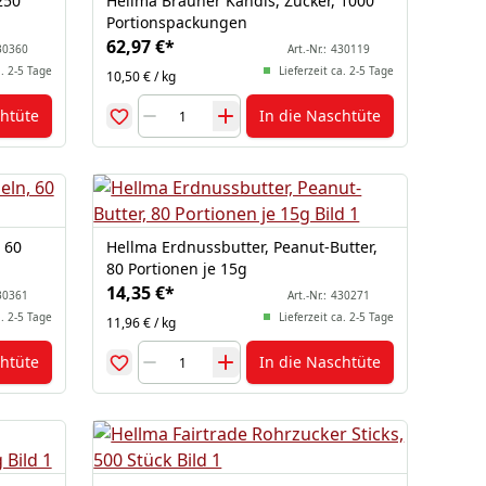
250
Hellma Brauner Kandis, Zucker, 1000
Portionspackungen
62,97 €
*
30360
Art.-Nr.:
430119
a. 2-5 Tage
Lieferzeit ca. 2-5 Tage
10,50 € / kg
chtüte
In die Naschtüte
 60
Hellma Erdnussbutter, Peanut-Butter,
80 Portionen je 15g
14,35 €
*
30361
Art.-Nr.:
430271
a. 2-5 Tage
Lieferzeit ca. 2-5 Tage
11,96 € / kg
chtüte
In die Naschtüte