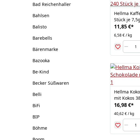
Bad Reichenhaller
Hellma Kaff
Bahlsen
Stück je 7,5
11,85 €
*
Balisto
6,58 € / kg
Barebells
Bärenmarke
Bazooka
Be-Kind
Becker Süßwaren
Hellma Koko
Belli
mit Kokos 3
16,98 €
*
BiFi
40,62 € / kg
BIP
Böhme
Boom