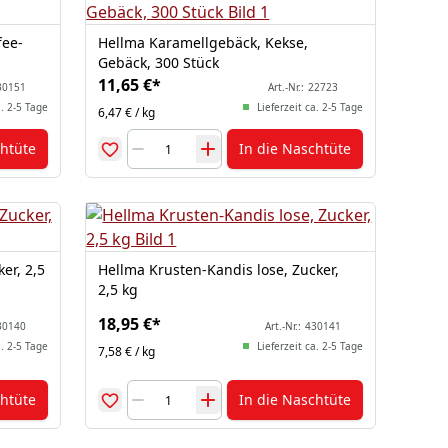
fee-
Hellma Karamellgebäck, Kekse,
Gebäck, 300 Stück
11,65 €
*
30151
Art.-Nr.:
22723
a. 2-5 Tage
Lieferzeit ca. 2-5 Tage
6,47 € / kg
chtüte
In die Naschtüte
er, 2,5
Hellma Krusten-Kandis lose, Zucker,
2,5 kg
18,95 €
*
30140
Art.-Nr.:
430141
a. 2-5 Tage
Lieferzeit ca. 2-5 Tage
7,58 € / kg
chtüte
In die Naschtüte