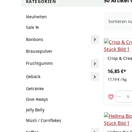
50 Artikel 
KATEGORIEN
Neuheiten
Sortieren n
Sale %
Bonbons
Brausepulver
Crisp & Cre
Fruchtgummi
16,85 €
*
Gebäck
17,19 € / kg
Getränke
Give Aways
Jelly Belly
Müsli / Cornflakes