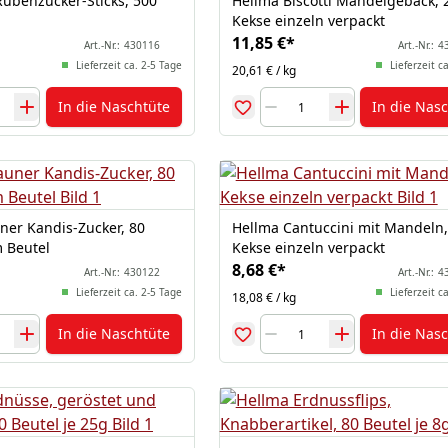
Rübenzucker-Sticks, 500
Hellma Biscotti Mandelgebäck, 
Kekse einzeln verpackt
11,85 €
*
Art.-Nr.:
430116
Art.-Nr.:
4
Lieferzeit ca. 2-5 Tage
Lieferzeit c
20,61 € / kg
In die Naschtüte
In die Nas
ner Kandis-Zucker, 80
Hellma Cantuccini mit Mandeln,
m Beutel
Kekse einzeln verpackt
8,68 €
*
Art.-Nr.:
430122
Art.-Nr.:
4
Lieferzeit ca. 2-5 Tage
Lieferzeit c
18,08 € / kg
In die Naschtüte
In die Nas