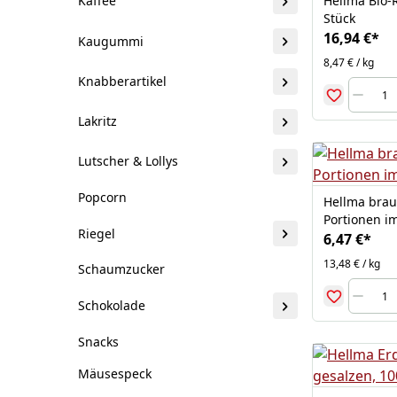
Hellma Bio-
Kaffee
Stück
16,94 €
*
Kaugummi
8,47 € / kg
Knabberartikel
Lakritz
Lutscher & Lollys
Popcorn
Hellma brau
Portionen i
Riegel
6,47 €
*
13,48 € / kg
Schaumzucker
Schokolade
Snacks
Mäusespeck