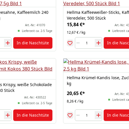
eesahne, Kaffeemilch 240
Hellma Kaffeeweißer-Sticks, Kaf
g
Veredeler, 500 Stück
15,84 €
*
Art.-Nr.:
41070
Art.-Nr.:
4
Lieferzeit ca. 2-5 Tage
Lieferzeit c
12,67 € / kg
In die Naschtüte
In die Nas
Hellma Krümel-Kandis lose, Zuck
kg
s Krispy, weiße Schokolade
80 Stück
20,65 €
*
Art.-Nr.:
4
Art.-Nr.:
430522
Lieferzeit c
8,26 € / kg
Lieferzeit ca. 2-5 Tage
In die Naschtüte
In die Nas