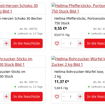
i-Herzen Schoko 30 Becher
Hellma Pfeffersticks, Portionssti
750 Stück
9,55 €
*
Art.-Nr.:
430732
Art.-Nr.:
4
Lieferzeit ca. 2-5 Tage
Lieferzeit c
63,67 € / kg
In die Naschtüte
In die Nas
zucker-Sticks im
Hellma Rohrzucker-Würfel lose, 
00 Stück
2 kg
11,37 €
*
Art.-Nr.:
430114
Art.-Nr.:
4
Lieferzeit ca. 2-5 Tage
Lieferzeit c
5,68 € / kg
In die Naschtüte
In die Nas