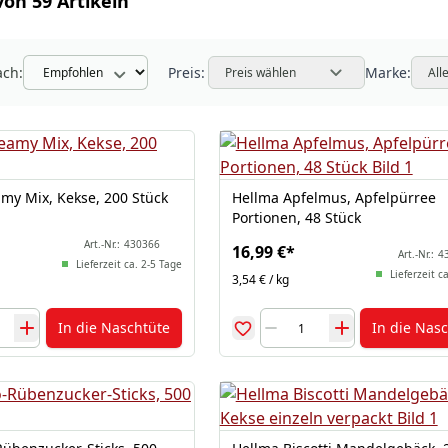
von 59 Artikeln
ach:
Preis:
Marke:
Preis wählen
All
amy Mix, Kekse, 200 Stück
Hellma Apfelmus, Apfelpürree
Portionen, 48 Stück
Art.-Nr.:
430366
16,99 €
*
Art.-Nr.:
4
Lieferzeit ca. 2-5 Tage
Lieferzeit c
3,54 € / kg
In die Naschtüte
In die Nas