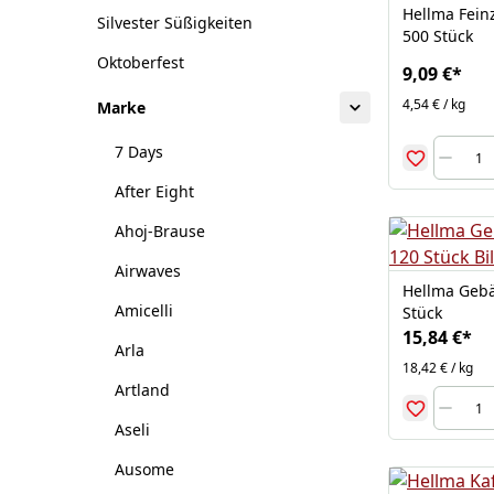
Hellma Feinz
Silvester Süßigkeiten
500 Stück
Oktoberfest
9,09 €
*
4,54 € / kg
Marke
7 Days
After Eight
Ahoj-Brause
Airwaves
Hellma Gebä
Amicelli
Stück
15,84 €
*
Arla
18,42 € / kg
Artland
Aseli
Ausome