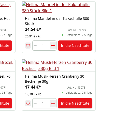
e, Hot
Hellma Mandel in der Kakaohülle 380
Stück
24,54 €
*
30106
Art.-Nr.:
71796
a. 2-5 Tage
Lieferzeit ca. 2-5 Tage
26,91 € / kg
chtüte
In die Naschtüte
el, 70
Hellma Müsli-Herzen Cranberry 30
Becher je 30g
17,44 €
*
30771
Art.-Nr.:
430731
a. 2-5 Tage
Lieferzeit ca. 2-5 Tage
19,38 € / kg
chtüte
In die Naschtüte