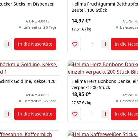
ucker Sticks im Dispenser,
Hellma Fruchtgummi Betthupfer
Beutel, 100 Stück
14,97 €
*
Art.-Nr.:
430115
Art.-Nr.:
4
Lieferzeit ca. 2-5 Tage
Lieferzeit c
17,61 € / kg
In die Naschtüte
In die Nas
ckmix Goldline, Kekse, 120
Hellma Herz Bonbons Danke, ei
verpackt 200 Stück
18,95 €
*
Art.-Nr.:
430365
Art.-Nr.:
4
Lieferzeit ca. 2-5 Tage
Lieferzeit c
27,87 € / kg
In die Naschtüte
In die Nas