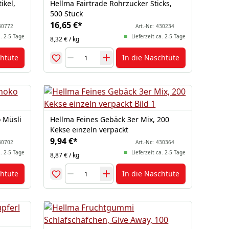
ikel,
Hellma Fairtrade Rohrzucker Sticks,
500 Stück
16,65 €
*
30772
Art.-Nr.:
430234
a. 2-5 Tage
Lieferzeit ca. 2-5 Tage
8,32 € / kg
chtüte
In die Naschtüte
 Müsli
Hellma Feines Gebäck 3er Mix, 200
Kekse einzeln verpackt
9,94 €
*
30702
Art.-Nr.:
430364
a. 2-5 Tage
Lieferzeit ca. 2-5 Tage
8,87 € / kg
chtüte
In die Naschtüte