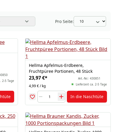
Pro Seite:
e
Hellma Apfelmus-Erdbeere,
Fruchtpüree Portionen, 48 Stück
30850
23,97 €
*
Art.-Nr.:
430851
a. 2-5 Tage
Lieferzeit ca. 2-5 Tage
4,99 € / kg
chtüte
In die Naschtüte