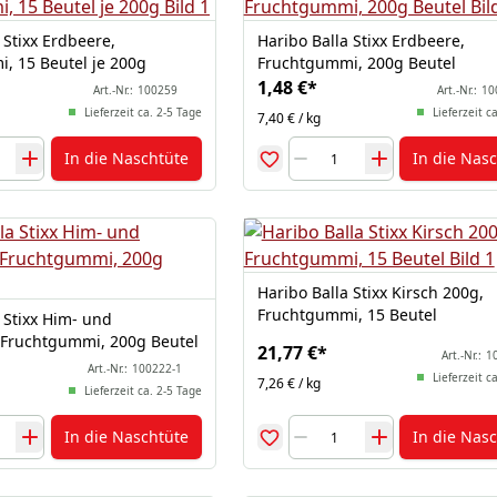
 Stixx Erdbeere,
Haribo Balla Stixx Erdbeere,
, 15 Beutel je 200g
Fruchtgummi, 200g Beutel
1,48 €
*
Art.-Nr.:
100259
Art.-Nr.:
10
Lieferzeit ca. 2-5 Tage
Lieferzeit c
7,40 € / kg
In die Naschtüte
In die Nas
Haribo Balla Stixx Kirsch 200g,
Fruchtgummi, 15 Beutel
 Stixx Him- und
Fruchtgummi, 200g Beutel
21,77 €
*
Art.-Nr.:
1
Art.-Nr.:
100222-1
Lieferzeit c
7,26 € / kg
Lieferzeit ca. 2-5 Tage
In die Naschtüte
In die Nas