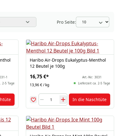
Pro Seite:
e
nthol
Haribo Air-Drops Eukalyptus-Menthol
12 Beutel je 100g
16,75 €
*
031-1
Art.-Nr.:
3031
a. 2-5 Tage
Lieferzeit ca. 2-5 Tage
13,96 € / kg
chtüte
In die Naschtüte