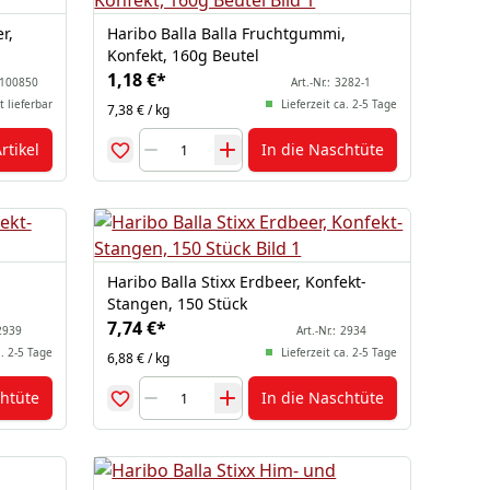
r,
Haribo Balla Balla Fruchtgummi,
Konfekt, 160g Beutel
1,18 €
*
100850
Art.-Nr.:
3282-1
t lieferbar
Lieferzeit ca. 2-5 Tage
7,38 € / kg
rtikel
In die Naschtüte
Haribo Balla Stixx Erdbeer, Konfekt-
Stangen, 150 Stück
7,74 €
*
2939
Art.-Nr.:
2934
a. 2-5 Tage
Lieferzeit ca. 2-5 Tage
6,88 € / kg
chtüte
In die Naschtüte