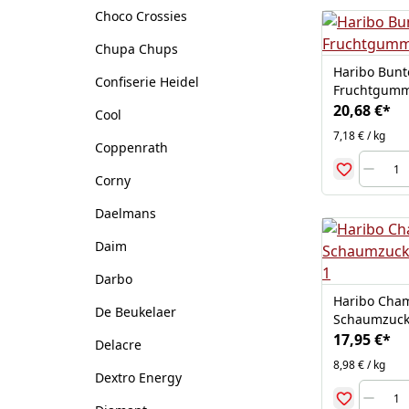
Choco Crossies
Chupa Chups
Haribo Bunt
Confiserie Heidel
Fruchtgummi
20,68 €
*
Cool
7,18 € / kg
Coppenrath
Corny
Daelmans
Daim
Darbo
Haribo Cham
De Beukelaer
Schaumzucke
17,95 €
*
Delacre
8,98 € / kg
Dextro Energy