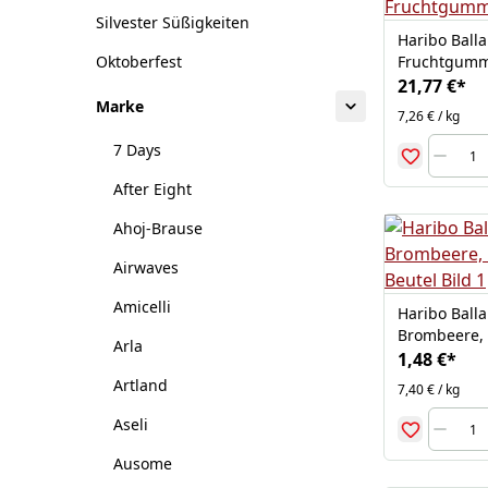
Silvester Süßigkeiten
Haribo Balla
Fruchtgummi
Oktoberfest
21,77 €
*
Marke
7,26 € / kg
7 Days
After Eight
Ahoj-Brause
Airwaves
Amicelli
Haribo Balla
Brombeere, 
Arla
1,48 €
*
Artland
7,40 € / kg
Aseli
Ausome