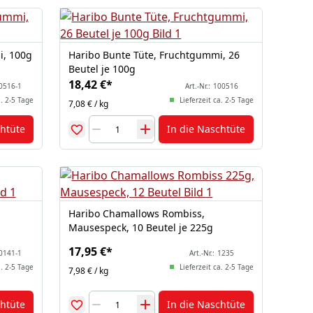
i, 100g
Haribo Bunte Tüte, Fruchtgummi, 26
Beutel je 100g
18,42 €
*
0516-1
Art.-Nr.:
100516
a. 2-5 Tage
Lieferzeit ca. 2-5 Tage
7,08 € / kg
chtüte
In die Naschtüte
Haribo Chamallows Rombiss,
Mausespeck, 10 Beutel je 225g
17,95 €
*
0141-1
Art.-Nr.:
1235
a. 2-5 Tage
Lieferzeit ca. 2-5 Tage
7,98 € / kg
chtüte
In die Naschtüte