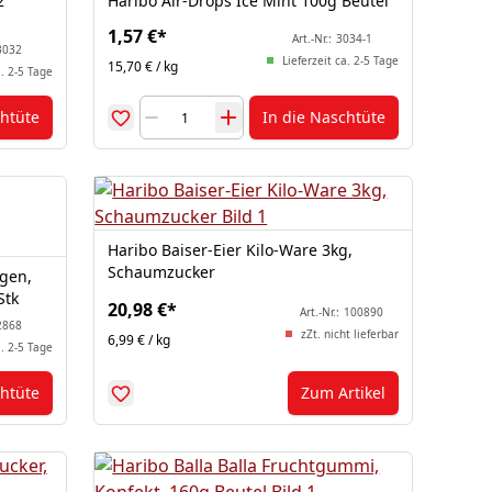
2
Haribo Air-Drops Ice Mint 100g Beutel
1,57 €
*
Art.-Nr.:
3034-1
3032
Lieferzeit ca. 2-5 Tage
15,70 € / kg
a. 2-5 Tage
chtüte
In die Naschtüte
Haribo Baiser-Eier Kilo-Ware 3kg,
Schaumzucker
gen,
Stk
20,98 €
*
Art.-Nr.:
100890
2868
zZt. nicht lieferbar
6,99 € / kg
a. 2-5 Tage
chtüte
Zum Artikel