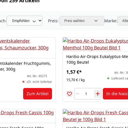
von 259 Artikeln
ach:
Preis:
Marke:
Preis wählen
All
Haribo Air-Drops Eukalyptus-Me
100g Beutel
ntskalender Fruchtgummi,
er, 300g
1,57 €
*
Art.-Nr.:
3
Art.-Nr.:
60275
Lieferzeit c
15,70 € / kg
zZt. nicht lieferbar
Zum Artikel
In die Nas