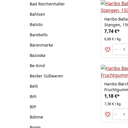
Bad Reichenhaller
Bahlsen
Haribo Balla
Balisto
Stangen, 15
7,74 €
*
Barebells
6,88 € / kg
Bärenmarke
Bazooka
Be-Kind
Becker Süßwaren
Haribo Bärc
Belli
Fruchtgummi
1,18 €
*
BiFi
7,38 € / kg
BIP
Böhme
Boom