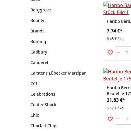
Borggreve
Bounty
Haribo Bärl
7,74 €
*
Brandt
6,45 € / kg
Bünting
Cadbury
Canderel
Carstens Lübecker Marzipan
CCI
Haribo Berri
Beutel je 17
Celebrations
21,83 €
*
Center Shock
6,57 € / kg
Chio
Choclait Chips