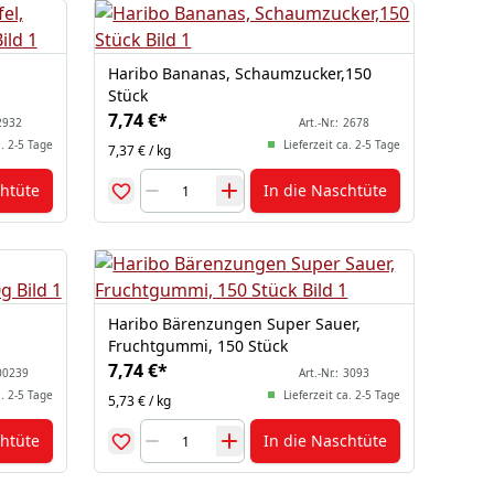
Haribo Bananas, Schaumzucker,150
Stück
7,74 €
*
2932
Art.-Nr.:
2678
a. 2-5 Tage
Lieferzeit ca. 2-5 Tage
7,37 € / kg
chtüte
In die Naschtüte
Haribo Bärenzungen Super Sauer,
Fruchtgummi, 150 Stück
7,74 €
*
00239
Art.-Nr.:
3093
a. 2-5 Tage
Lieferzeit ca. 2-5 Tage
5,73 € / kg
chtüte
In die Naschtüte