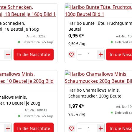
e Schnecken,
Haribo Bunte Tüte, Fruchtgumm
, 18 Beutel je 160g
Beutel
0,95 €
*
Art.-Nr.:
3269
Art.-Nr.:
10
Lieferzeit ca. 2-5 Tage
Lieferzeit c
9,50 € / kg
In die Naschtüte
In die Nas
Haribo Chamallows Minis,
Schaumzucker, 200g Beutel
allows Minis,
r, 10 Beutel je 200g
1,97 €
*
Art.-Nr.:
10
Art.-Nr.:
100141
Lieferzeit c
9,85 € / kg
Lieferzeit ca. 2-5 Tage
In die Naschtüte
In die Nas