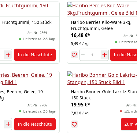
i, Fruchtgummi, 150 Stück
Haribo Berries Kilo-Ware 3kg,
Fruchtgummi, Gelee
Art.-Nr.:
2869
16,48 €
*
Art.-Nr.:
Lieferzeit ca. 2-5 Tage
Lieferzeit c
5,49 € / kg
In die Naschtüte
In die Nas
es, Beeren, Gelee, 19
Haribo Bonner Gold Lakritz-Sta
5g
150 Stück
19,95 €
*
Art.-Nr.:
7706
Art.-Nr.
Lieferzeit ca. 2-5 Tage
zZt. nich
7,82 € / kg
In die Naschtüte
Zum A