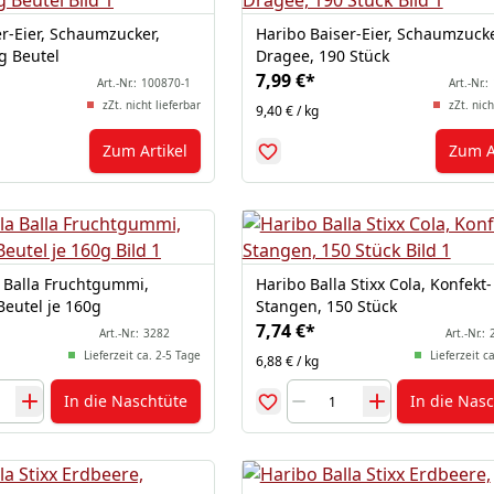
r-Eier, Schaumzucker,
Haribo Baiser-Eier, Schaumzucke
g Beutel
Dragee, 190 Stück
7,99 €
*
Art.-Nr.:
100870-1
Art.-Nr.:
zZt. nicht lieferbar
zZt. nich
9,40 € / kg
Zum Artikel
Zum A
a Balla Fruchtgummi,
Haribo Balla Stixx Cola, Konfekt-
Beutel je 160g
Stangen, 150 Stück
7,74 €
*
Art.-Nr.:
3282
Art.-Nr.:
Lieferzeit ca. 2-5 Tage
Lieferzeit c
6,88 € / kg
In die Naschtüte
In die Nas