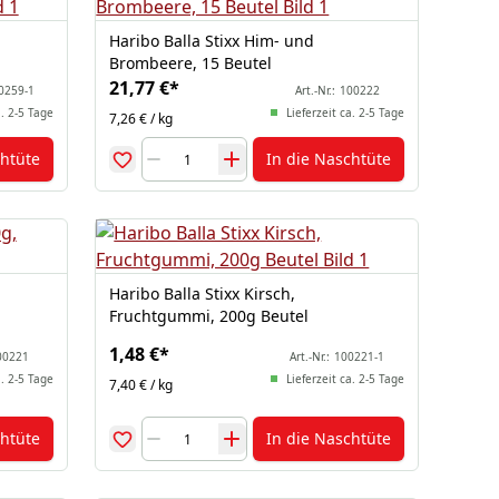
Haribo Balla Stixx Him- und
Brombeere, 15 Beutel
21,77 €
*
0259-1
Art.-Nr.:
100222
a. 2-5 Tage
Lieferzeit ca. 2-5 Tage
7,26 € / kg
chtüte
In die Naschtüte
Haribo Balla Stixx Kirsch,
Fruchtgummi, 200g Beutel
1,48 €
*
00221
Art.-Nr.:
100221-1
a. 2-5 Tage
Lieferzeit ca. 2-5 Tage
7,40 € / kg
chtüte
In die Naschtüte