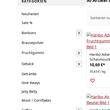
50 Artikel 
KATEGORIEN
Neuheiten
Sortieren n
Sale %
Bonbons
Brausepulver
Fruchtgummi
Haribo Adve
Schaumzuck
Gebäck
10,69 €
*
35,63 € / kg
Getränke
Give Aways
Jelly Belly
Müsli / Cornflakes