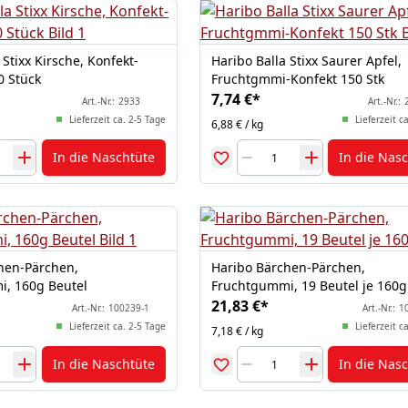
 Stixx Kirsche, Konfekt-
Haribo Balla Stixx Saurer Apfel,
0 Stück
Fruchtgmmi-Konfekt 150 Stk
7,74 €
*
Art.-Nr.:
2933
Art.-Nr.:
Lieferzeit ca. 2-5 Tage
Lieferzeit c
6,88 € / kg
In die Naschtüte
In die Nas
hen-Pärchen,
Haribo Bärchen-Pärchen,
, 160g Beutel
Fruchtgummi, 19 Beutel je 160g
21,83 €
*
Art.-Nr.:
100239-1
Art.-Nr.:
1
Lieferzeit ca. 2-5 Tage
Lieferzeit c
7,18 € / kg
In die Naschtüte
In die Nas