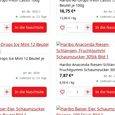
Drops Fresh Cassis 100g
Haribo Air-Drops Fresh Cassis 1
Beutel je 100g
16,75 €
*
Art.-Nr.:
3032-1
Art.-Nr.:
Lieferzeit ca. 2-5 Tage
Lieferzeit c
13,96 € / kg
In die Naschtüte
In die Nas
rops Ice Mint 12 Beutel je
Haribo Anaconda Riesen-Schlan
Fruchtgummi Schaumzucker 30
Art.-Nr.:
3034
7,87 €
*
Art.-Nr.:
Lieferzeit ca. 2-5 Tage
Lieferzeit c
6,56 € / kg
In die Naschtüte
In die Nas