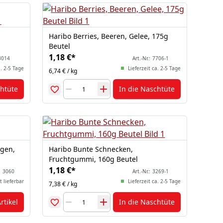
Haribo Berries, Beeren, Gelee, 175g
Beutel
1,18 €
*
3014
Art.-Nr.:
7706-1
a. 2-5 Tage
Lieferzeit ca. 2-5 Tage
6,74 € / kg
chtüte
In die Naschtüte
ngen,
Haribo Bunte Schnecken,
Fruchtgummi, 160g Beutel
1,18 €
*
:
3060
Art.-Nr.:
3269-1
t lieferbar
Lieferzeit ca. 2-5 Tage
7,38 € / kg
rtikel
In die Naschtüte