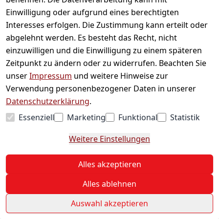
alex sweets GmbH
, einem Produzenten und
Einwilligung oder aufgrund eines berechtigten
Importeur von Süßwaren mit langjähriger
Interesses erfolgen. Die Zustimmung kann erteilt oder
Erfahrung.
abgelehnt werden. Es besteht das Recht, nicht
einzuwilligen und die Einwilligung zu einem späteren
F: Welche Produktkategorien gibt es bei
Zeitpunkt zu ändern oder zu widerrufen. Beachten Sie
Sweet Flash?
unser
Impressum
und weitere Hinweise zur
A: Zu Sweet Flash gehören unter anderem
Verwendung personenbezogener Daten in unserer
Candy Bags, Bubble Gum, Candy Gel, Candy
Datenschutzerklärung
.
Roller, Candy Sprays, Candy Toys, Dip & Lick,
Lollipops, Seasonal-Produkte und Vidal-
Essenziell
Marketing
Funktional
Statistik
Süßwaren.
Weitere Einstellungen
F: Gibt es süße Produkte für bestimmte
Jahreszeiten?
Alles akzeptieren
A: Ja – Sweet Flash bietet saisonale Süßwaren
Alles ablehnen
wie Halloween- oder Weihnachtsartikel.
Auswahl akzeptieren