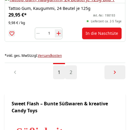
Tattoo Gum, Kaugummi, 24 Beutel je 125g
29,95 €
*
Art.-Nr.:
198193
Lieferzeit ca. 2-5 Tage
9,98 € / kg
In die Naschtüte
*
inkl. ges. MwSt
zzgl.
Versandkosten
1
2
Sweet Flash – Bunte Süßwaren & kreative
Candy Toys