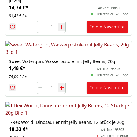
je 20g
14,74 €
*
Art.-Nr.:
198505
Lieferzeit ca. 2-5 Tage
61,42 € / kg
In die Naschtüte
Sweet Watergun, Wasserpistole mit Jelly Beans, 20g
1,48 €
*
Art.-Nr.:
198505-1
Lieferzeit ca. 2-5 Tage
74,00 € / kg
In die Naschtüte
T-Rex World, Dinosaurier mit Jelly Beans, 12 Stück je 20g
18,33 €
*
Art.-Nr.:
198503
zZt. nicht lieferbar