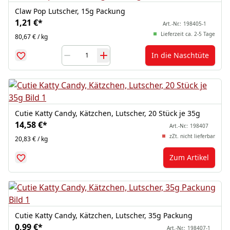
Claw Pop Lutscher, 15g Packung
1,21 €
*
Art.-Nr.:
198405-1
Lieferzeit ca. 2-5 Tage
80,67 € / kg
In die Naschtüte
Cutie Katty Candy, Kätzchen, Lutscher, 20 Stück je 35g
14,58 €
*
Art.-Nr.:
198407
zZt. nicht lieferbar
20,83 € / kg
Zum Artikel
Cutie Katty Candy, Kätzchen, Lutscher, 35g Packung
0,99 €
*
Art.-Nr.:
198407-1