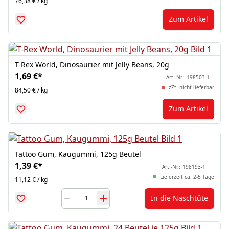
76,38 € / kg
Zum Artikel
T-Rex World, Dinosaurier mit Jelly Beans, 20g
1,69 €
*
Art.-Nr.:
198503-1
zZt. nicht lieferbar
84,50 € / kg
Zum Artikel
Tattoo Gum, Kaugummi, 125g Beutel
1,39 €
*
Art.-Nr.:
198193-1
Lieferzeit ca. 2-5 Tage
11,12 € / kg
In die Naschtüte