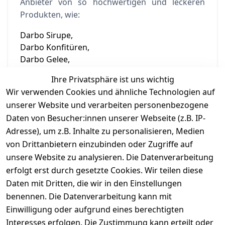
Anbieter von so hochwertigen und leckeren
Produkten, wie:
Darbo Sirupe,
Darbo Konfitüren,
Darbo Gelee,
Darbo Fruchtdesserts und
Ihre Privatsphäre ist uns wichtig
Darbo Honig
Wir verwenden Cookies und ähnliche Technologien auf
ist das Unternehmen seit vielen Jahren
unserer Website und verarbeiten personenbezogene
erfolgreich und beliebt.
Daten von Besucher:innen unserer Webseite (z.B. IP-
Adresse), um z.B. Inhalte zu personalisieren, Medien
von Drittanbietern einzubinden oder Zugriffe auf
unsere Website zu analysieren. Die Datenverarbeitung
erfolgt erst durch gesetzte Cookies. Wir teilen diese
Daten mit Dritten, die wir in den Einstellungen
Informationen
benennen. Die Datenverarbeitung kann mit
Einwilligung oder aufgrund eines berechtigten
Mein Konto
Interesses erfolgen. Die Zustimmung kann erteilt oder