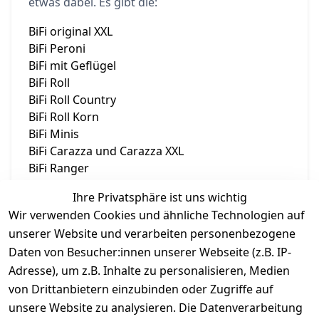
etwas dabei. Es gibt die:
BiFi original XXL
BiFi Peroni
BiFi mit Geflügel
BiFi Roll
BiFi Roll Country
BiFi Roll Korn
BiFi Minis
BiFi Carazza und Carazza XXL
BiFi Ranger
BiFi Cabanossi
Ihre Privatsphäre ist uns wichtig
und wenn man die BiFi gern auch mal aufs Brot
Wir verwenden Cookies und ähnliche Technologien auf
legen möchte, gibt’s dafür auch noch BiFi als
unserer Website und verarbeiten personenbezogene
Aufschnitt.
Daten von Besucher:innen unserer Webseite (z.B. IP-
Adresse), um z.B. Inhalte zu personalisieren, Medien
von Drittanbietern einzubinden oder Zugriffe auf
unsere Website zu analysieren. Die Datenverarbeitung