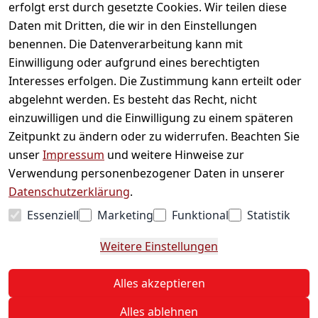
erfolgt erst durch gesetzte Cookies. Wir teilen diese
Daten mit Dritten, die wir in den Einstellungen
Informationen
benennen. Die Datenverarbeitung kann mit
Einwilligung oder aufgrund eines berechtigten
Mein Konto
Interesses erfolgen. Die Zustimmung kann erteilt oder
abgelehnt werden. Es besteht das Recht, nicht
einzuwilligen und die Einwilligung zu einem späteren
Vertrag widerrufen
Zeitpunkt zu ändern oder zu widerrufen. Beachten Sie
Unternehmen
unser
Impressum
und weitere Hinweise zur
Verwendung personenbezogener Daten in unserer
Zahlarten
Datenschutzerklärung
.
Essenziell
Marketing
Funktional
Statistik
Versanddienstleister
Weitere Einstellungen
© 2026 Sweets Online
Alles akzeptieren
* Alle Preise inkl. ges. MwSt. zzgl.
Versand
Alles ablehnen