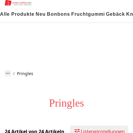
Alle Produkte
Neu
Bonbons
Fruchtgummi
Gebäck
Kn
Pringles
Pringles
24 Artikel von 24 Artikeln
Listeneinstellungen