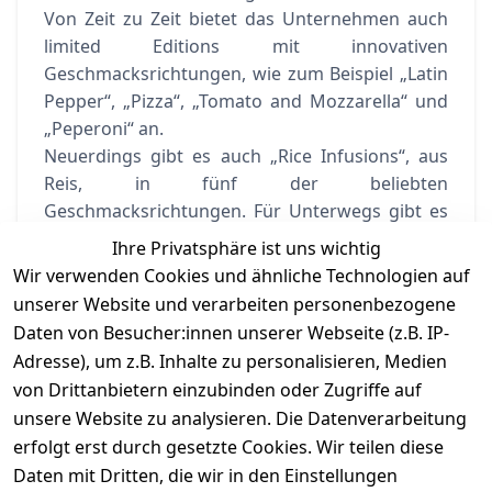
Von Zeit zu Zeit bietet das Unternehmen auch
limited
Editions
mit innovativen
Geschmacksrichtungen, wie zum Beispiel „Latin
Pepper“
, „Pizza“,
„Tomato
and Mozzarella“ und
„Peperoni“ an.
Neuerdings gibt es auch
„Rice
Infusions“
, aus
Reis, in fünf der beliebten
Geschmacksrichtungen. Für Unterwegs gibt es
die kleinen
Pringles
Packungen zu 40 Gramm.
Ihre Privatsphäre ist uns wichtig
Wir verwenden Cookies und ähnliche Technologien auf
Wer sie kennt, der weiß:
Pringles
ist Liebe auf
unserer Website und verarbeiten personenbezogene
den ersten Pop.
Daten von Besucher:innen unserer Webseite (z.B. IP-
Adresse), um z.B. Inhalte zu personalisieren, Medien
von Drittanbietern einzubinden oder Zugriffe auf
unsere Website zu analysieren. Die Datenverarbeitung
erfolgt erst durch gesetzte Cookies. Wir teilen diese
Daten mit Dritten, die wir in den Einstellungen