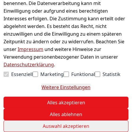
Informationen
benennen. Die Datenverarbeitung kann mit
Einwilligung oder aufgrund eines berechtigten
Mein Konto
Interesses erfolgen. Die Zustimmung kann erteilt oder
abgelehnt werden. Es besteht das Recht, nicht
einzuwilligen und die Einwilligung zu einem späteren
Vertrag widerrufen
Zeitpunkt zu ändern oder zu widerrufen. Beachten Sie
Unternehmen
unser
Impressum
und weitere Hinweise zur
Verwendung personenbezogener Daten in unserer
Zahlarten
Datenschutzerklärung
.
Essenziell
Marketing
Funktional
Statistik
Versanddienstleister
Weitere Einstellungen
© 2026 Sweets Online
Alles akzeptieren
* Alle Preise inkl. ges. MwSt. zzgl.
Versand
Alles ablehnen
Auswahl akzeptieren